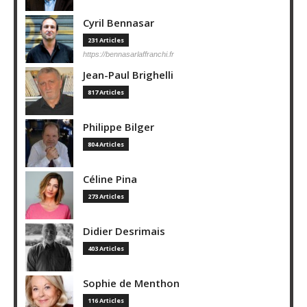
Cyril Bennasar
231 Articles
https://bennasarlaffranchi.fr
Jean-Paul Brighelli
817 Articles
Philippe Bilger
804 Articles
Céline Pina
273 Articles
Didier Desrimais
403 Articles
Sophie de Menthon
116 Articles