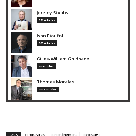
Jeremy Stubbs
351 Articles
Ivan Rioufol
300 Articles
Gilles-William Goldnadel
40 Articles
Thomas Morales
1018 Articles
TAGS
coronavirus
déconfinement
dépistage