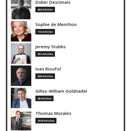
Didier Desrimais
403 Articles
Sophie de Menthon
116 Articles
Jeremy Stubbs
351 Articles
Ivan Rioufol
300 Articles
Gilles-William Goldnadel
40 Articles
Thomas Morales
1018 Articles