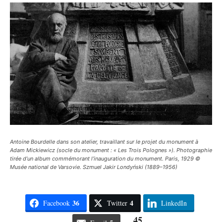
Antoine Bourdelle dans son atelier, travaillant sur le projet du monument à
Adam Mickiewicz (socle du monument : « Les Trois Polognes »). Photographie
tirée d’un album commémorant l’inauguration du monument. Paris, 1929 ©
Musée national de Varsovie. Szmuel Jakir Londyński (1889–1956)
36
4
Facebook
Twitter
LinkedIn
45