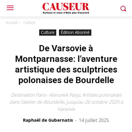
Accueil
Culture
Culture
Édition Abonné
De Varsovie à
Montparnasse: l’aventure
artistique des sculptrices
polonaises de Bourdelle
Destination Paris - Kierunek Paryz, Artistes polonaises
dans l’atelier de Bourdelle, jusqu’au 26 octobre 2025 à
Varsovie
Raphaël de Gubernatis
-
14 juillet 2025