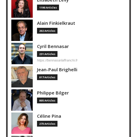
1190 Articles
Alain Finkielkraut
202 Articles
Cyril Bennasar
231 Articles
https://bennasarlaffranchi.fr
Jean-Paul Brighelli
817 Articles
Philippe Bilger
805 Articles
Céline Pina
273 Articles