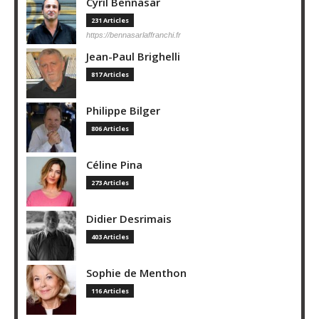
Cyril Bennasar
231 Articles
https://bennasarlaffranchi.fr
Jean-Paul Brighelli
817 Articles
Philippe Bilger
806 Articles
Céline Pina
273 Articles
Didier Desrimais
403 Articles
Sophie de Menthon
116 Articles