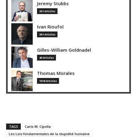
Jeremy Stubbs
351 Articles
Ivan Rioufol
301 Articles
Gilles-William Goldnadel
40 Articles
Thomas Morales
1018 Articles
TAGS
Carlo M. Cipolla
Les Lois fondamentales de la stupidité humaine