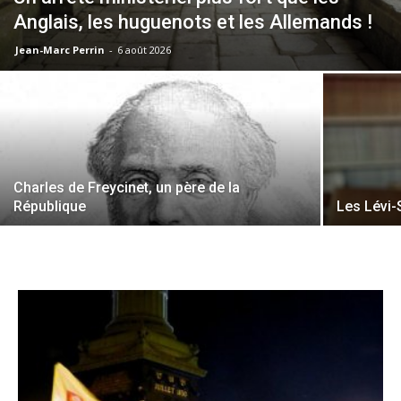
Anglais, les huguenots et les Allemands !
Jean-Marc Perrin
-
6 août 2026
Charles de Freycinet, un père de la
République
Les Lévi-