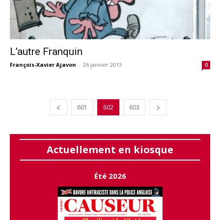
L’autre Franquin
François-Xavier Ajavon
-
26 janvier 2013
0
601
602
603
Actuellement en kiosque
Été 2026