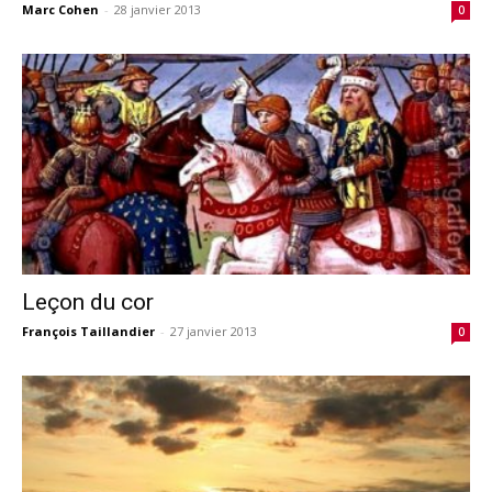
Marc Cohen
-
28 janvier 2013
0
Leçon du cor
François Taillandier
-
27 janvier 2013
0