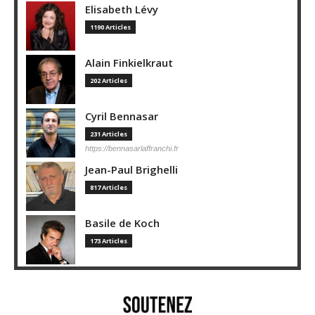
Elisabeth Lévy
1190 Articles
Alain Finkielkraut
202 Articles
Cyril Bennasar
231 Articles
https://bennasarlaffranchi.fr
Jean-Paul Brighelli
817 Articles
Basile de Koch
173 Articles