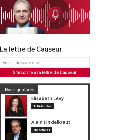
La lettre de Causeur
Nos signatures
Elisabeth Lévy
1190 Articles
Alain Finkielkraut
202 Articles