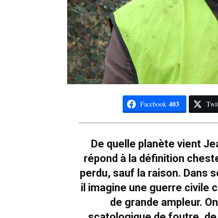
403
Facebook
Twit
De quelle planète vient J
répond à la définition chest
perdu, sauf la raison. Dans 
il imagine une guerre civile
de grande ampleur. On
scatologique de foutre, de