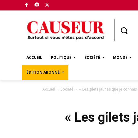
Boutique
ACCUEIL
POLITIQUE
SOCIÉTÉ
MONDE
ÉDITION ABONNÉ
Accueil
Société
« Les gilets jaunes que je connai
« Les gilets