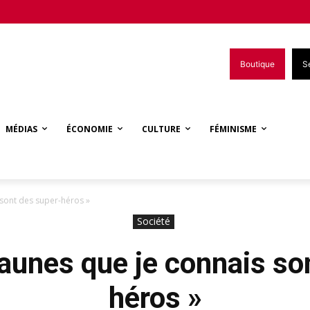
Boutique
S
MÉDIAS
ÉCONOMIE
CULTURE
FÉMINISME
s sont des super-héros »
Société
 jaunes que je connais so
héros »