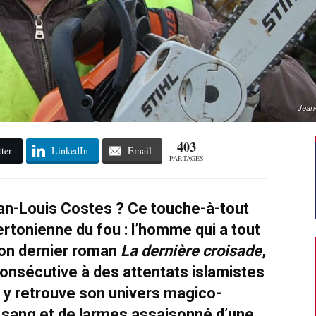
Jean
403
ter
LinkedIn
Email
PARTAGES
ean-Louis Costes ? Ce touche-à-tout
ertonienne du fou : l’homme qui a tout
son dernier roman
La dernière croisade
,
 consécutive à des attentats islamistes
 y retrouve son univers magico-
 sang et de larmes assaisonné d’une