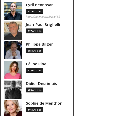
Cyril Bennasar
231 Articles
https://bennasarlaffranchi.fr
Jean-Paul Brighelli
817 Articles
Philippe Bilger
805 Articles
Céline Pina
273 Articles
Didier Desrimais
403 Articles
Sophie de Menthon
116 Articles