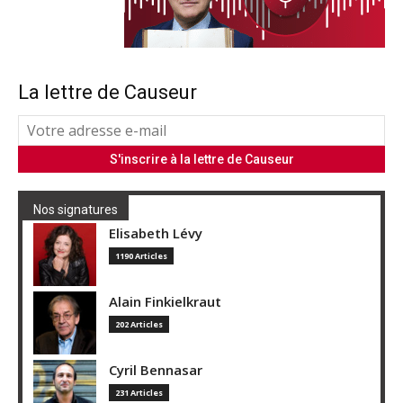
La lettre de Causeur
Nos signatures
Elisabeth Lévy
1190 Articles
Alain Finkielkraut
202 Articles
Cyril Bennasar
231 Articles