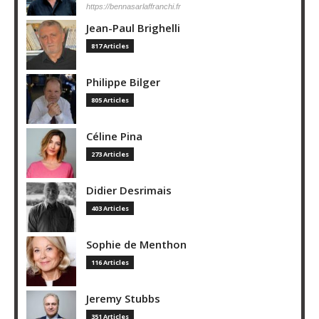
https://bennasarlaffranchi.fr
Jean-Paul Brighelli
817 Articles
Philippe Bilger
805 Articles
Céline Pina
273 Articles
Didier Desrimais
403 Articles
Sophie de Menthon
116 Articles
Jeremy Stubbs
351 Articles