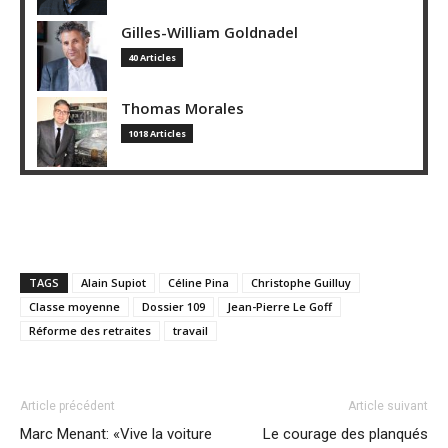
Gilles-William Goldnadel
40 Articles
Thomas Morales
1018 Articles
TAGS
Alain Supiot
Céline Pina
Christophe Guilluy
Classe moyenne
Dossier 109
Jean-Pierre Le Goff
Réforme des retraites
travail
Article précédent
Article suivant
Marc Menant: «Vive la voiture
Le courage des planqués