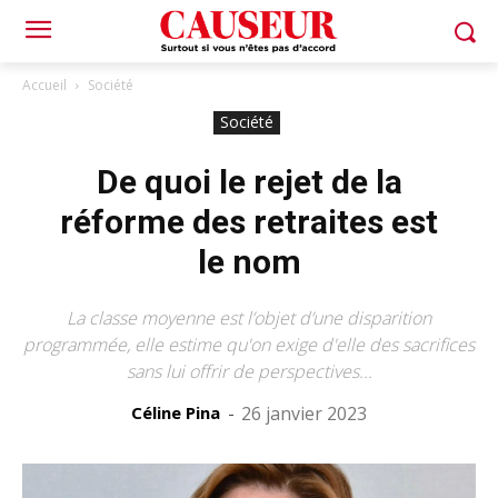
Accueil
Société
Société
De quoi le rejet de la
réforme des retraites est
le nom
La classe moyenne est l’objet d’une disparition
programmée, elle estime qu'on exige d'elle des sacrifices
sans lui offrir de perspectives...
Céline Pina
-
26 janvier 2023