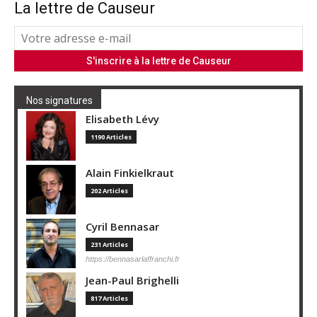
La lettre de Causeur
Nos signatures
Elisabeth Lévy
1190 Articles
Alain Finkielkraut
202 Articles
Cyril Bennasar
231 Articles
https://bennasarlaffranchi.fr
Jean-Paul Brighelli
817 Articles