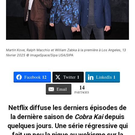
Martin Kove, Ralph Macchio et William Zabka à la première à Los Angeles, 13
février 2025 © ImageSpace/Sipa USA/SIPA
12
1
1
Facebook
Twitter
LinkedIn
14
Email
PARTAGES
Netflix diffuse les derniers épisodes de
la dernière saison de
Cobra Kai
depuis
quelques jours. Une série régressive qui
fait un peu la nique au wokisme sur la