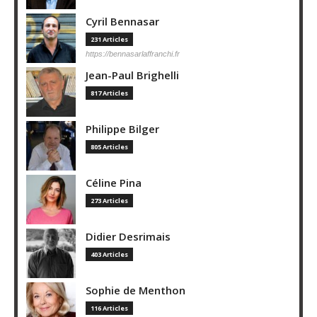
Cyril Bennasar
231 Articles
https://bennasarlaffranchi.fr
Jean-Paul Brighelli
817 Articles
Philippe Bilger
805 Articles
Céline Pina
273 Articles
Didier Desrimais
403 Articles
Sophie de Menthon
116 Articles