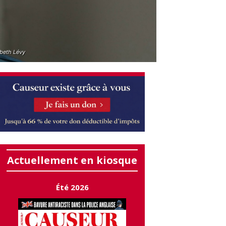
abeth Lévy
Actuellement en kiosque
Été 2026