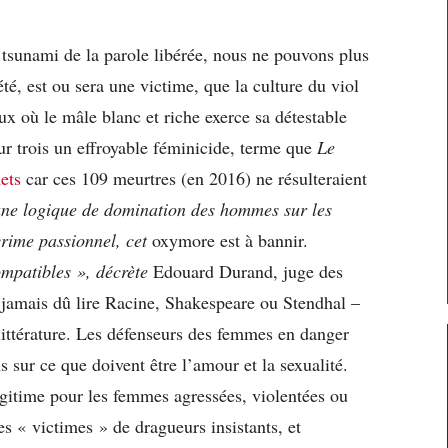
 tsunami de la parole libérée, nous ne pouvons plus
té, est ou sera une victime, que la culture du viol
eux où le mâle blanc et riche exerce sa détestable
r trois un effroyable féminicide, terme que
Le
ets
car ces 109 meurtres (en 2016) ne résulteraient
une logique de domination des hommes sur les
crime passionnel, cet
oxymore est à bannir.
ompatibles »
, décrète
Edouard Durand, juge des
a jamais dû lire Racine, Shakespeare ou Stendhal –
littérature. Les défenseurs des femmes en danger
 sur ce que doivent être l’amour et la sexualité.
gitime pour les femmes agressées, violentées ou
es « victimes » de dragueurs insistants, et