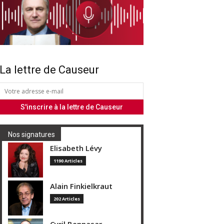
La lettre de Causeur
Nos signatures
Elisabeth Lévy
1190 Articles
Alain Finkielkraut
202 Articles