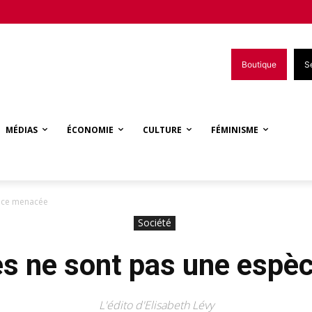
Boutique
S
MÉDIAS
ÉCONOMIE
CULTURE
FÉMINISME
èce menacée
Société
s ne sont pas une espè
L'édito d'Elisabeth Lévy