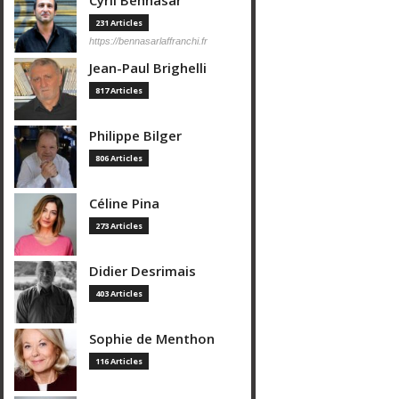
Cyril Bennasar
231 Articles
https://bennasarlaffranchi.fr
Jean-Paul Brighelli
817 Articles
Philippe Bilger
806 Articles
Céline Pina
273 Articles
Didier Desrimais
403 Articles
Sophie de Menthon
116 Articles