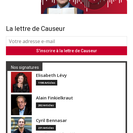
La lettre de Causeur
Nos signatures
Elisabeth Lévy
1190 Articles
Alain Finkielkraut
202 Articles
Cyril Bennasar
231 Articles