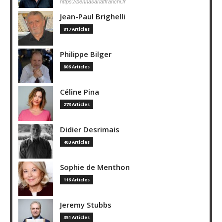
https://bennasarlaffranchi.fr
Jean-Paul Brighelli
817 Articles
Philippe Bilger
806 Articles
Céline Pina
273 Articles
Didier Desrimais
403 Articles
Sophie de Menthon
116 Articles
Jeremy Stubbs
351 Articles