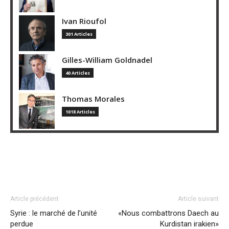
Ivan Rioufol
301 Articles
Gilles-William Goldnadel
40 Articles
Thomas Morales
1018 Articles
Article précédent
Article suivant
Syrie : le marché de l’unité
«Nous combattrons Daech au
perdue
Kurdistan irakien»