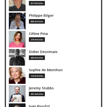
817 Articles
Philippe Bilger
805 Articles
Céline Pina
273 Articles
Didier Desrimais
403 Articles
Sophie de Menthon
116 Articles
Jeremy Stubbs
351 Articles
Ivan Rioufol