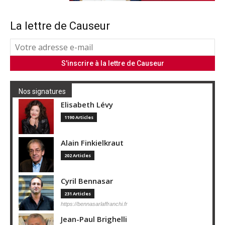
La lettre de Causeur
Nos signatures
Elisabeth Lévy
1190 Articles
Alain Finkielkraut
202 Articles
Cyril Bennasar
231 Articles
https://bennasarlaffranchi.fr
Jean-Paul Brighelli