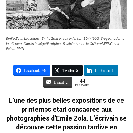
Émile Zola, La lecture : Émile Zola et ses enfants, 1894-1902, tirage moderne
jet d'encre d'après le négatif original © Ministère de la Culture/MPP/Grand
Palais-RMN
36
5
1
Facebook
Twitter
LinkedIn
44
2
Email
PARTAGES
L’une des plus belles expositions de ce
printemps était consacrée aux
photographies d’Émile Zola. L’écrivain se
découvre cette passion tardive en