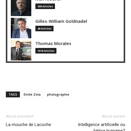
300 Articles
Gilles-William Goldnadel
40 Articles
Thomas Morales
1018 Articles
TAGS
Emile Zola
photographie
Article précédent
Article suivant
La mouche de Lacoche
Intelligence artificielle ou
bêtise humaine?