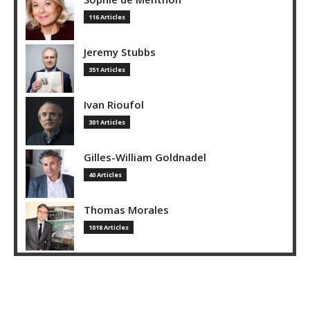
116 Articles
Jeremy Stubbs
351 Articles
Ivan Rioufol
301 Articles
Gilles-William Goldnadel
40 Articles
Thomas Morales
1018 Articles