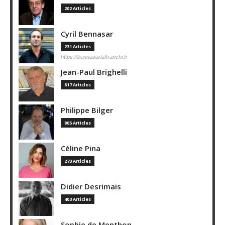
202 Articles
Cyril Bennasar
231 Articles
https://bennasarlaffranchi.fr
Jean-Paul Brighelli
817 Articles
Philippe Bilger
805 Articles
Céline Pina
273 Articles
Didier Desrimais
403 Articles
Sophie de Menthon