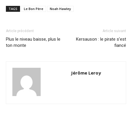
TAGS
Le Bon Père
Noah Hawley
Article précédent
Article suivant
Plus le niveau baisse, plus le
Kersauson : le pirate s’est
ton monte
fiancé
Jérôme Leroy