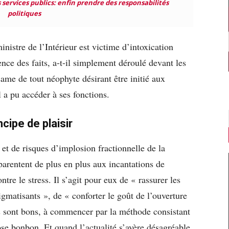
s services publics: enfin prendre des responsabilités
politiques
nistre de l’Intérieur est victime d’intoxication
nce des faits, a-t-il simplement déroulé devant les
same de tout néophyte désirant être initié aux
 a pu accéder à ses fonctions.
ncipe de plaisir
et de risques d’implosion fractionnelle de la
pparentent de plus en plus aux incantations de
ntre le stress. Il s’agit pour eux de « rassurer les
tigmatisants », de « conforter le goût de l’ouverture
ns sont bons, à commencer par la méthode consistant
rose bonbon. Et quand l’actualité s’avère désagréable