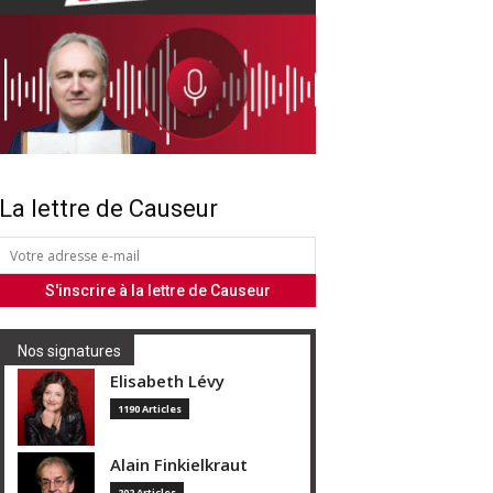
La lettre de Causeur
Nos signatures
Elisabeth Lévy
1190 Articles
Alain Finkielkraut
202 Articles