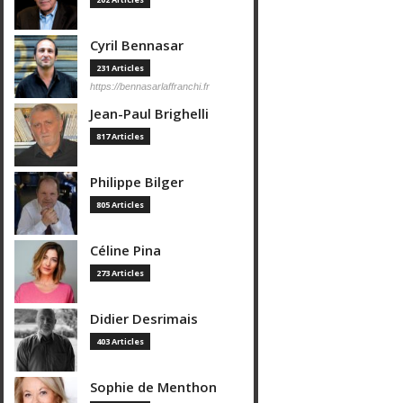
Cyril Bennasar
231 Articles
https://bennasarlaffranchi.fr
Jean-Paul Brighelli
817 Articles
Philippe Bilger
805 Articles
Céline Pina
273 Articles
Didier Desrimais
403 Articles
Sophie de Menthon