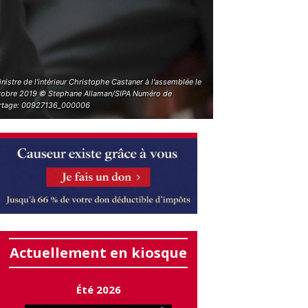
nistre de l'intérieur Christophe Castaner à l'assemblée le
tobre 2019 © Stephane Allaman/SIPA Numéro de
rtage: 00927136_000006
Actuellement en kiosque
Été 2026