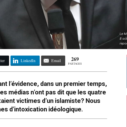
Le Mi
8 oc
repo
269
ter
LinkedIn
Email
PARTAGES
t l’évidence, dans un premier temps,
les médias n’ont pas dit que les quatre
aient victimes d’un islamiste? Nous
s d’intoxication idéologique.