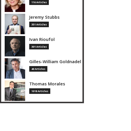
116 Articles
Jeremy Stubbs
351 Articles
Ivan Rioufol
301 Articles
Gilles-William Goldnadel
40 Articles
Thomas Morales
1018 Articles