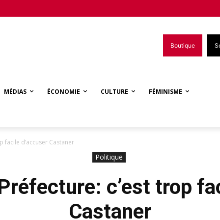
Boutique
S
MÉDIAS
ÉCONOMIE
CULTURE
FÉMINISME
rop facile d’accuser Castaner
Politique
 Préfecture: c’est trop fa
Castaner