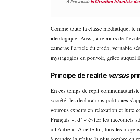
A lire aussi:
Infiltration islamiste de
Comme toute la classe médiatique, le mi
idéologique. Aussi, à rebours de l’évide
caméras l’article du credo, véritable sé
mystagogies du pouvoir, grâce auquel il
Principe de réalité
versus
pri
En ces temps de repli communautariste 
société, les déclarations politiques s’a
gourous experts en relaxation et lutte co
Français », d’ « éviter les raccourcis s
à l’Autre ». A cette fin, tous les moye
à peindre la réalité la plus sombre en 