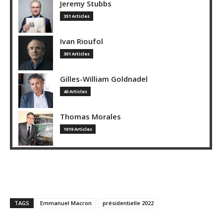
Jeremy Stubbs
351 Articles
Ivan Rioufol
301 Articles
Gilles-William Goldnadel
40 Articles
Thomas Morales
1019 Articles
TAGS
Emmanuel Macron
présidentielle 2022