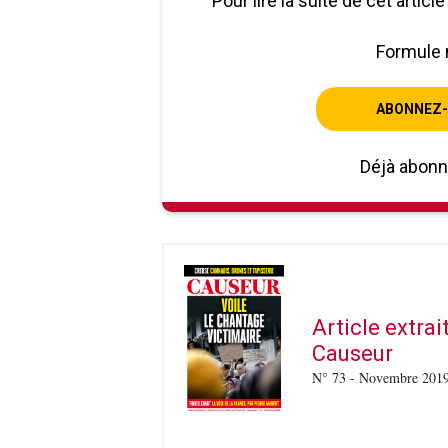
Pour lire la suite de cet artic
Formule 
ABONNEZ-
Déjà abon
Article extra
Causeur
N° 73 - Novembre 201