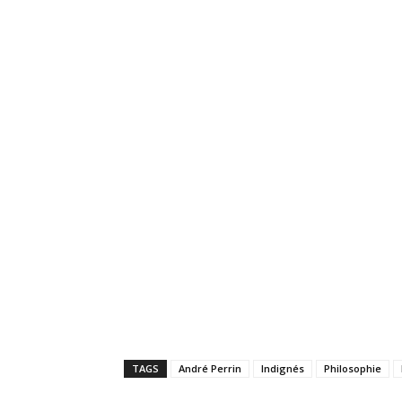
TAGS
André Perrin
Indignés
Philosophie