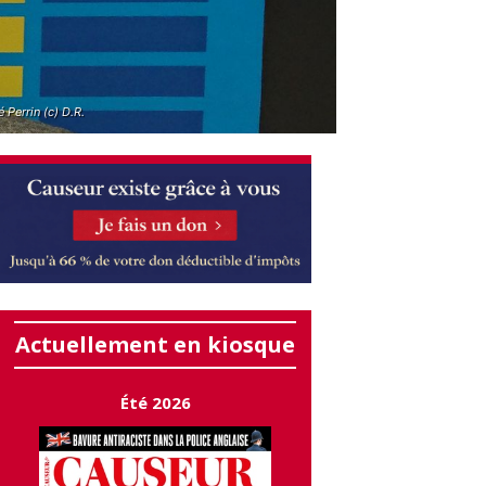
 Perrin (c) D.R.
Actuellement en kiosque
Été 2026