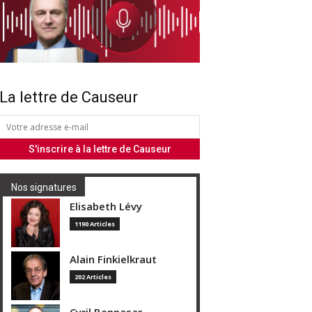
La lettre de Causeur
Nos signatures
Elisabeth Lévy
1190 Articles
Alain Finkielkraut
202 Articles