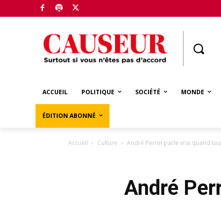
Boutique
ACCUEIL
POLITIQUE
SOCIÉTÉ
MONDE
ÉDITION ABONNÉ
Accueil
Culture
André Perrin parle vrai quand tou
André Perr