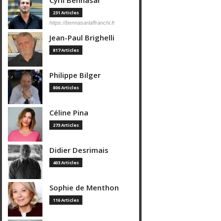
Cyril Bennasar
231 Articles
https://bennasarlaffranchi.fr
Jean-Paul Brighelli
817 Articles
Philippe Bilger
806 Articles
Céline Pina
273 Articles
Didier Desrimais
403 Articles
Sophie de Menthon
116 Articles