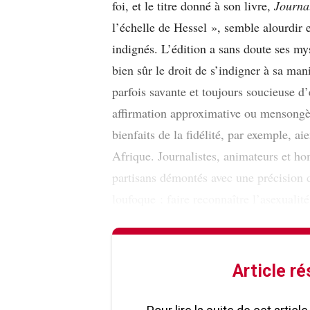
foi, et le titre donné à son livre,
Journa
l’échelle de Hessel », semble alourdir e
indignés. L’édition a sans doute ses mys
bien sûr le droit de s’indigner à sa man
parfois savante et toujours soucieuse d’
affirmation approximative ou mensongèr
bienfaits de la fidélité, par exemple, a
Afrique. Journalistes, animateurs et ho
partisans démontés avec une précision d
loufoque : faire reconnaître l’asexuali
Article r