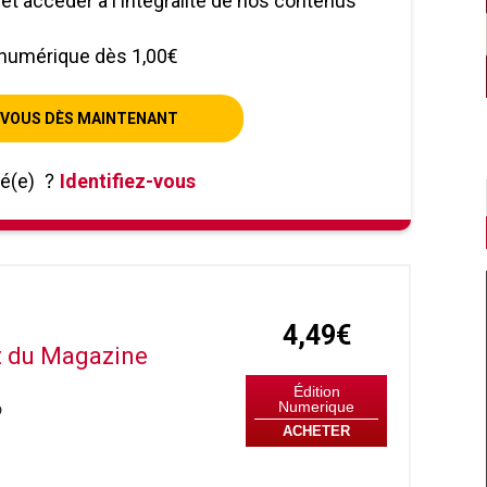
le et accéder à l'intégralité de nos contenus
numérique dès 1,00€
VOUS DÈS MAINTENANT
né(e)
?
Identifiez-vous
4,49€
it du Magazine
Édition
Numerique
9
ACHETER