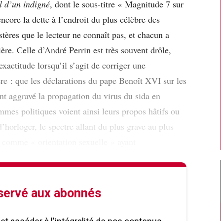
l d’un indigné
, dont le sous-titre « Magnitude 7 sur
ncore la dette à l’endroit du plus célèbre des
tères que le lecteur ne connaît pas, et chacun a
ière. Celle d’André Perrin est très souvent drôle,
exactitude lorsqu’il s’agit de corriger une
e : que les déclarations du pape Benoît XVI sur les
ient aggravé la propagation du virus du sida en
mmes politiques voient ainsi leurs propos hâtifs ou
’horloger, le spectre allant du plus grave au plus
té comme « orientation sexuelle » ayant
éservé aux abonnés