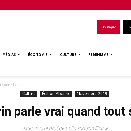
Boutique
S
MÉDIAS
ÉCONOMIE
CULTURE
FÉMINISME
t sonne faux
Culture
Édition Abonné
Novembre 2019
in parle vrai quand tout
Attention, le prof de philo sort son flingue