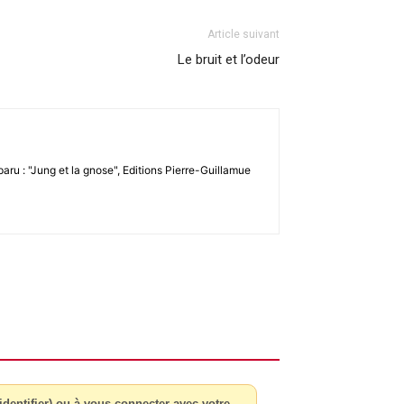
Article suivant
Le bruit et l’odeur
aru : "Jung et la gnose", Editions Pierre-Guillamue
dentifier) ou à vous connecter avec votre