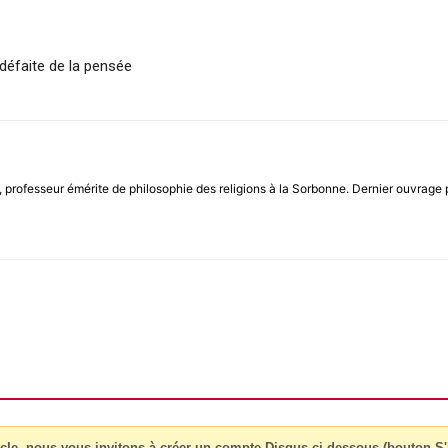
 défaite de la pensée
, professeur émérite de philosophie des religions à la Sorbonne. Dernier ouvrage p
cle, nous vous invitons à créer un compte Disqus ci-dessous (bouton S'i