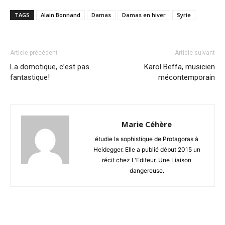
TAGS
Alain Bonnand
Damas
Damas en hiver
Syrie
Article précédent
Article suivant
La domotique, c’est pas
Karol Beffa, musicien
fantastique!
mécontemporain
Marie Céhère
étudie la sophistique de Protagoras à
Heidegger. Elle a publié début 2015 un
récit chez L'Editeur, Une Liaison
dangereuse.