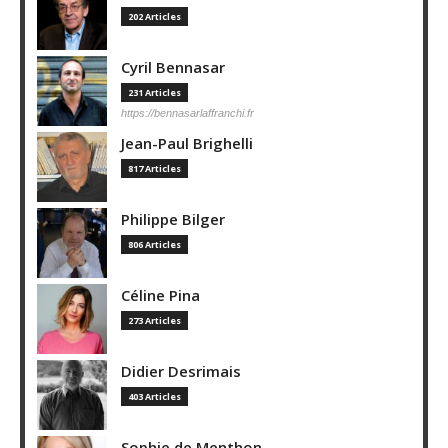
202 Articles
Cyril Bennasar
231 Articles
https://bennasarlaffranchi.fr
Jean-Paul Brighelli
817 Articles
Philippe Bilger
806 Articles
Céline Pina
273 Articles
Didier Desrimais
403 Articles
Sophie de Menthon