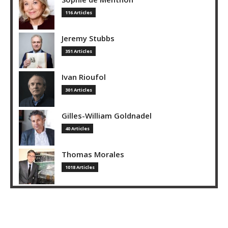
116 Articles
Jeremy Stubbs
351 Articles
Ivan Rioufol
301 Articles
Gilles-William Goldnadel
40 Articles
Thomas Morales
1018 Articles