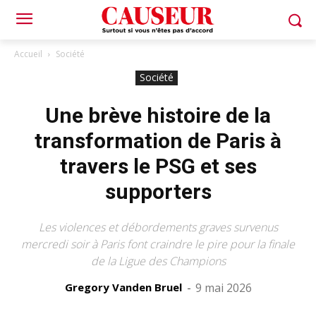
Accueil
Société
Société
Une brève histoire de la
transformation de Paris à
travers le PSG et ses
supporters
Les violences et débordements graves survenus
mercredi soir à Paris font craindre le pire pour la finale
de la Ligue des Champions
Gregory Vanden Bruel
-
9 mai 2026