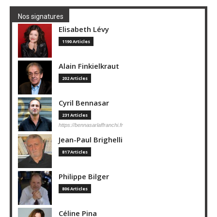
Nos signatures
Elisabeth Lévy
1190 Articles
Alain Finkielkraut
202 Articles
Cyril Bennasar
231 Articles
https://bennasarlaffranchi.fr
Jean-Paul Brighelli
817 Articles
Philippe Bilger
806 Articles
Céline Pina