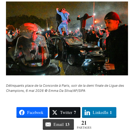
Délinquants place de la Concorde à Paris, soir de la demi finale de Ligue des
Champions, 6 mai 2026 © Emma Da Silva/AP/SIPA
7
1
Facebook
Twitter
LinkedIn
21
13
Email
PARTAGES