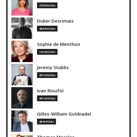
273 Articles
Didier Desrimais
404 Articles
Sophie de Menthon
116 Articles
Jeremy Stubbs
351 Articles
Ivan Rioufol
301 Articles
Gilles-William Goldnadel
40 Articles
Thomas Morales