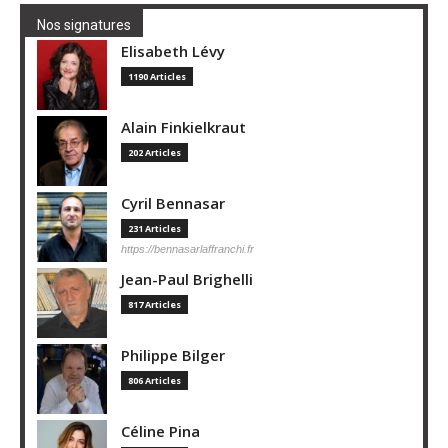
Nos signatures
Elisabeth Lévy
1190 Articles
Alain Finkielkraut
202 Articles
Cyril Bennasar
231 Articles
https://bennasarlaffranchi.fr
Jean-Paul Brighelli
817 Articles
Philippe Bilger
806 Articles
Céline Pina