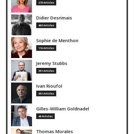
273 Articles
Didier Desrimais
403 Articles
Sophie de Menthon
116 Articles
Jeremy Stubbs
351 Articles
Ivan Rioufol
301 Articles
Gilles-William Goldnadel
40 Articles
Thomas Morales