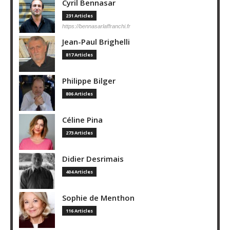
Cyril Bennasar
231 Articles
https://bennasarlaffranchi.fr
Jean-Paul Brighelli
817 Articles
Philippe Bilger
806 Articles
Céline Pina
273 Articles
Didier Desrimais
404 Articles
Sophie de Menthon
116 Articles