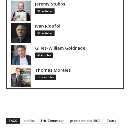
Jeremy Stubbs
351 Articles
Ivan Rioufol
301 Articles
Gilles-William Goldnadel
40 Articles
Thomas Morales
1019 Articles
TAGS
antifas
Éric Zemmour
présidentielle 2022
Tours