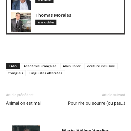
40 Articles
Thomas Morales
1018 Articles
TAGS
Académie Française
Alain Borer
écriture inclusive
franglais
Linguistes atterrées
Article précédent
Article suivant
Animal on est mal
Pour rire ou sourire (ou pas…)
Marie-Hélène Verdier