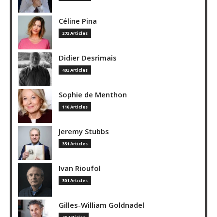
Céline Pina
273 Articles
Didier Desrimais
403 Articles
Sophie de Menthon
116 Articles
Jeremy Stubbs
351 Articles
Ivan Rioufol
301 Articles
Gilles-William Goldnadel