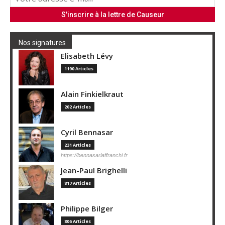
Nos signatures
Elisabeth Lévy
1190 Articles
Alain Finkielkraut
202 Articles
Cyril Bennasar
231 Articles
https://bennasarlaffranchi.fr
Jean-Paul Brighelli
817 Articles
Philippe Bilger
806 Articles