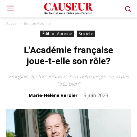
Accueil
Édition Abonné
Édition Abonné
Société
L’Académie française
joue-t-elle son rôle?
Franglais, écriture inclusive: non, notre langue ne va pas
"très bien"
Marie-Hélène Verdier
-
5 juin 2023