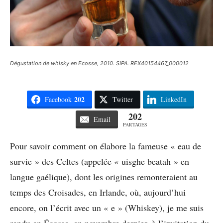
Dégustation de whisky en Ecosse, 2010. SIPA. REX40154467_000012
202
Facebook
Twitter
LinkedIn
202
Email
PARTAGES
Pour savoir comment on élabore la fameuse « eau de
survie » des Celtes (appelée « uisghe beatah » en
langue gaélique), dont les origines remonteraient au
temps des Croisades, en Irlande, où, aujourd’hui
encore, on l’écrit avec un « e » (Whiskey), je me suis
rendu en Écosse, en novembre dernier, à l’invitation du