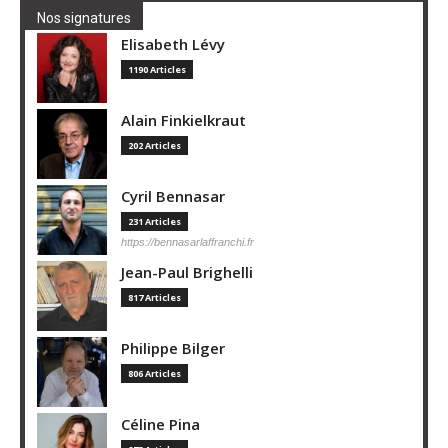
Nos signatures
Elisabeth Lévy
1190 Articles
Alain Finkielkraut
202 Articles
Cyril Bennasar
231 Articles
https://bennasarlaffranchi.fr
Jean-Paul Brighelli
817 Articles
Philippe Bilger
806 Articles
Céline Pina