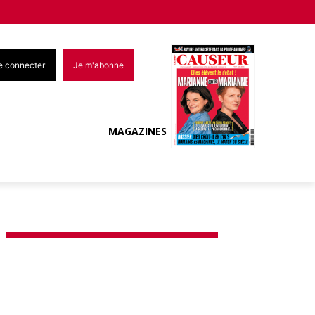
e connecter
Je m'abonne
MAGAZINES