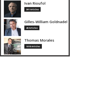
Ivan Rioufol
301 Articles
Gilles-William Goldnadel
40 Articles
Thomas Morales
1018 Articles