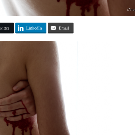
(Phot
witter
LinkedIn
Email