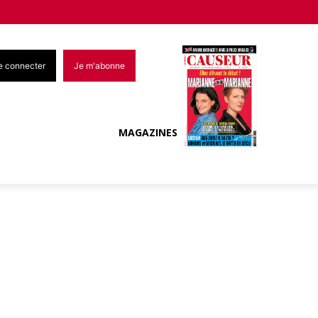
e connecter
Je m'abonne
MAGAZINES