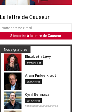
La lettre de Causeur
Nos signatures
Elisabeth Lévy
1190 Articles
Alain Finkielkraut
202 Articles
Cyril Bennasar
231 Articles
https://bennasarlaffranchi.fr