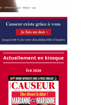
o : tamaralvarez - Flickr - cc)
Actuellement en kiosque
Été 2026