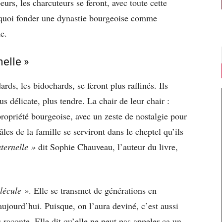
rs, les charcuteurs se feront, avec toute cette
 quoi fonder une dynastie bourgeoise comme
me.
elle »
rds, les bidochards, se feront plus raffinés. Ils
us délicate, plus tendre. La chair de leur chair :
propriété bourgeoise, avec un zeste de nostalgie pour
âles de la famille se serviront dans le cheptel qu’ils
ternelle »
dit Sophie Chauveau, l’auteur du livre,
lécule »
. Elle se transmet de générations en
ujourd’hui. Puisque, on l’aura deviné, c’est aussi
raconte. Elle dit qu’elle ne peut pas appeler ça un