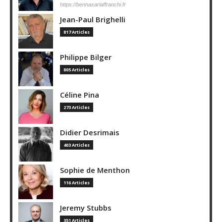
https://bennasarlaffranchi.fr
Jean-Paul Brighelli
817 Articles
Philippe Bilger
805 Articles
Céline Pina
273 Articles
Didier Desrimais
403 Articles
Sophie de Menthon
116 Articles
Jeremy Stubbs
351 Articles