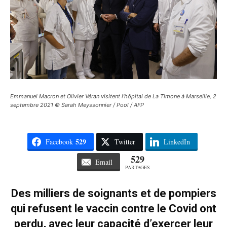
Emmanuel Macron et Olivier Véran visitent l’hôpital de La Timone à Marseille, 2
septembre 2021 © Sarah Meyssonnier / Pool / AFP
529
Facebook
Twitter
LinkedIn
529
Email
PARTAGES
Des milliers de soignants et de pompiers
qui refusent le vaccin contre le Covid ont
perdu, avec leur capacité d’exercer leur