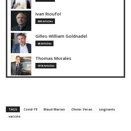
Ivan Rioufol
300 Articles
Gilles-William Goldnadel
40 Articles
Thomas Morales
1018 Articles
TAGS
Covid-19
Maud Marian
Olivier Veran
soignants
vaccins