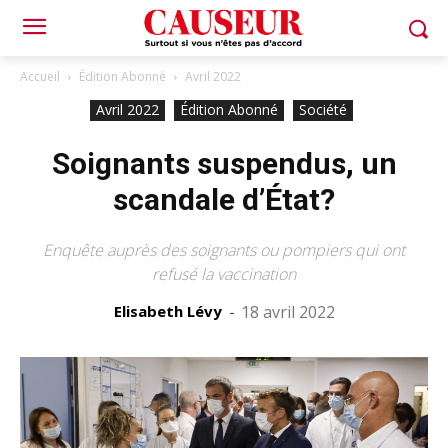
Accueil
Édition Abonné
Avril 2022
Avril 2022
Édition Abonné
Société
Soignants suspendus, un
scandale d’État?
Enquête auprès des soignants ou pompiers qui ont
refusé la vaccination
Elisabeth Lévy
-
18 avril 2022