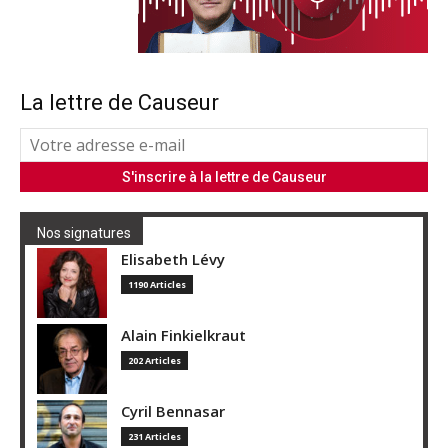
La lettre de Causeur
Nos signatures
Elisabeth Lévy
1190 Articles
Alain Finkielkraut
202 Articles
Cyril Bennasar
231 Articles