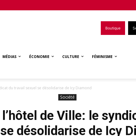
Boutique
S
MÉDIAS
ÉCONOMIE
CULTURE
FÉMINISME
yndicat du travail sexuel se désolidarise de Icy Diamond
Société
’hôtel de Ville: le syndi
 se désolidarise de Icy 