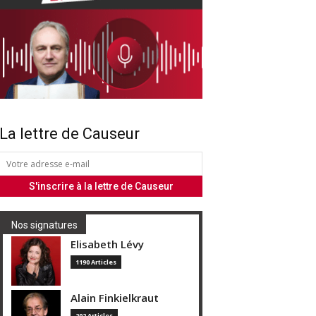
La lettre de Causeur
Nos signatures
Elisabeth Lévy
1190 Articles
Alain Finkielkraut
202 Articles