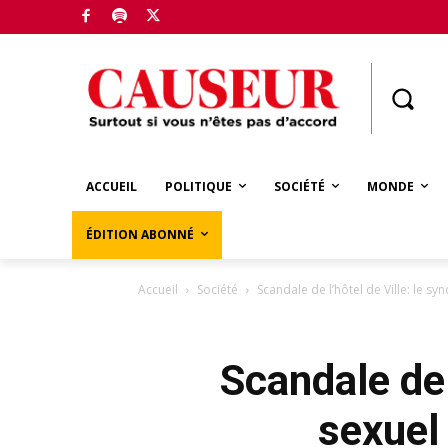
Boutique
ACCUEIL
POLITIQUE
SOCIÉTÉ
MONDE
ÉDITION ABONNÉ
Accueil
Société
Scandale de l’hôtel de Ville: le s
Scandale de l
sexuel