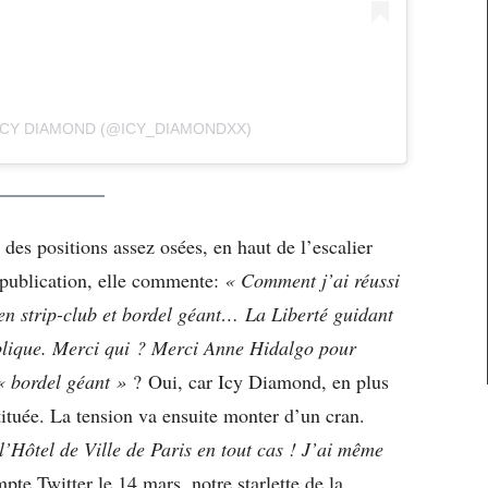
ICY DIAMOND (@ICY_DIAMONDXX)
es positions assez osées, en haut de l’escalier
 publication, elle commente:
« Comment j’ai réussi
 en strip-club et bordel géant… La Liberté guidant
ublique. Merci qui ? Merci Anne Hidalgo pour
« bordel géant »
? Oui, car Icy Diamond, en plus
stituée. La tension va ensuite monter d’un cran.
 l’Hôtel de Ville de Paris en tout cas ! J’ai même
pte Twitter le 14 mars, notre starlette de la