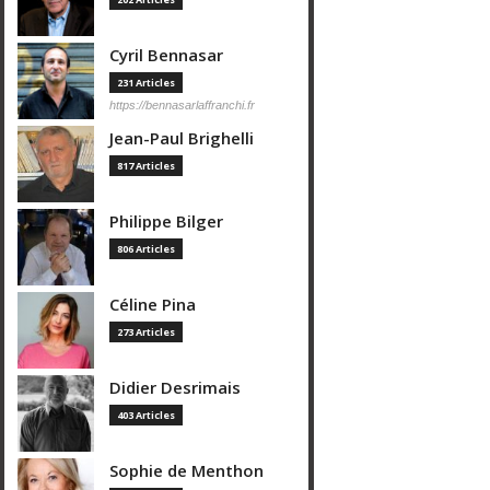
Cyril Bennasar
231 Articles
https://bennasarlaffranchi.fr
Jean-Paul Brighelli
817 Articles
Philippe Bilger
806 Articles
Céline Pina
273 Articles
Didier Desrimais
403 Articles
Sophie de Menthon