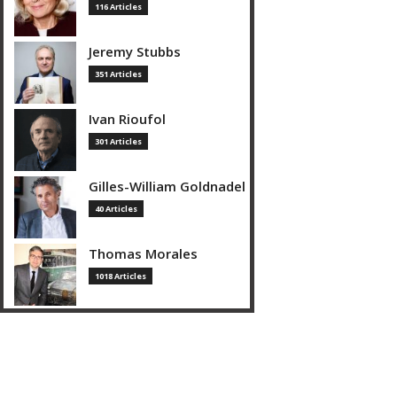
116 Articles
Jeremy Stubbs
351 Articles
Ivan Rioufol
301 Articles
Gilles-William Goldnadel
40 Articles
Thomas Morales
1018 Articles