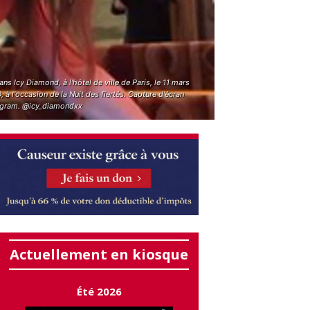
ans Icy Diamond, à l'hôtel de ville de Paris, le 11 mars
 à l'occasion de la Nuit des fiertés. Capture d'écran
agram. @icy_diamondxx
Actuellement en kiosque
Été 2026