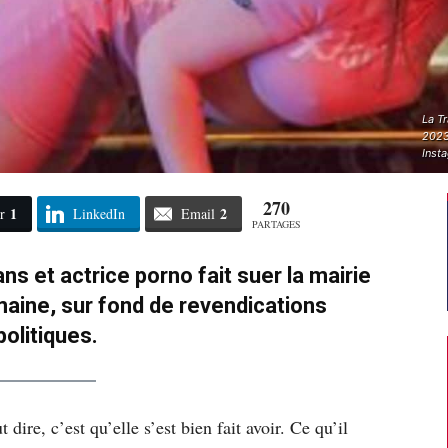
La Tr
2023,
Inst
270
1
2
r
LinkedIn
Email
PARTAGES
s et actrice porno fait suer la mairie
maine, sur fond de revendications
politiques.
 dire, c’est qu’elle s’est bien fait avoir. Ce qu’il