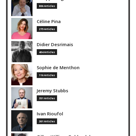
806 Articles
Céline Pina
273 Articles
Didier Desrimais
404 Articles
Sophie de Menthon
116 Articles
Jeremy Stubbs
351 Articles
Ivan Rioufol
301 Articles