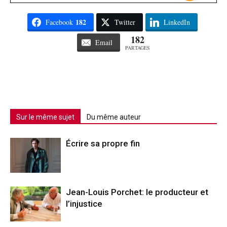
182
Facebook
Twitter
LinkedIn
182
Email
PARTAGES
Sur le même sujet
Du même auteur
Écrire sa propre fin
Jean-Louis Porchet: le producteur et
l’injustice