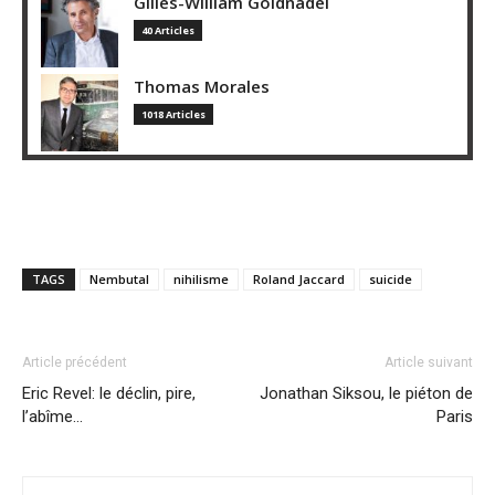
Gilles-William Goldnadel
40 Articles
Thomas Morales
1018 Articles
TAGS
Nembutal
nihilisme
Roland Jaccard
suicide
Article précédent
Article suivant
Eric Revel: le déclin, pire,
Jonathan Siksou, le piéton de
l’abîme…
Paris