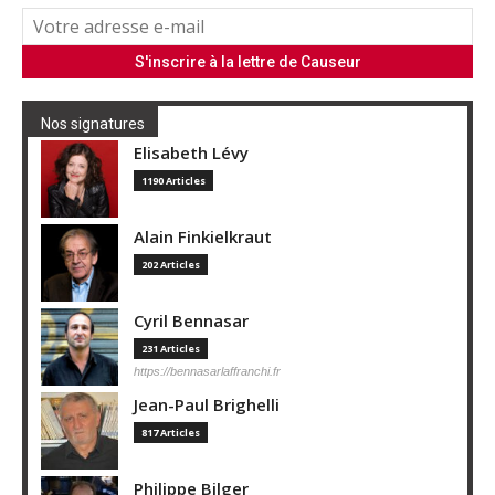
Nos signatures
Elisabeth Lévy
1190 Articles
Alain Finkielkraut
202 Articles
Cyril Bennasar
231 Articles
https://bennasarlaffranchi.fr
Jean-Paul Brighelli
817 Articles
Philippe Bilger