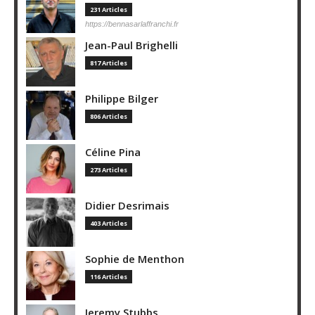
231 Articles
https://bennasarlaffranchi.fr
Jean-Paul Brighelli
817 Articles
Philippe Bilger
806 Articles
Céline Pina
273 Articles
Didier Desrimais
403 Articles
Sophie de Menthon
116 Articles
Jeremy Stubbs