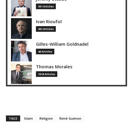
351 Articles
Ivan Rioufol
301 Articles
Gilles-William Goldnadel
40 Articles
Thomas Morales
1018 Articles
TAGS
Islam
Religion
René Guénon