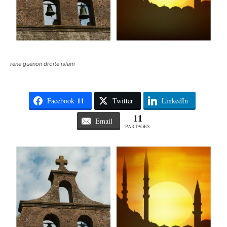
rene guenon droite islam
11
Facebook
Twitter
LinkedIn
11
Email
PARTAGES