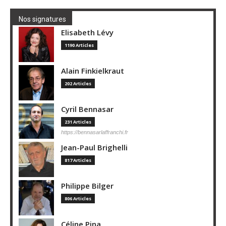
Nos signatures
Elisabeth Lévy
1190 Articles
Alain Finkielkraut
202 Articles
Cyril Bennasar
231 Articles
https://bennasarlaffranchi.fr
Jean-Paul Brighelli
817 Articles
Philippe Bilger
806 Articles
Céline Pina