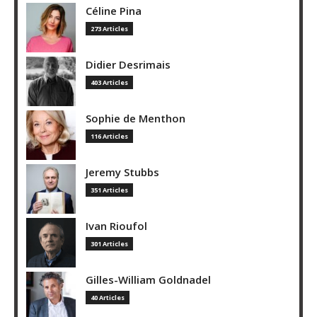
Céline Pina
273 Articles
Didier Desrimais
403 Articles
Sophie de Menthon
116 Articles
Jeremy Stubbs
351 Articles
Ivan Rioufol
301 Articles
Gilles-William Goldnadel
40 Articles