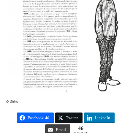
© Glénat
46
Facebook
Twitter
LinkedIn
46
Email
PARTAGES