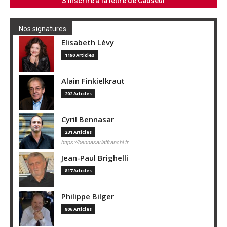
Nos signatures
Elisabeth Lévy
1190 Articles
Alain Finkielkraut
202 Articles
Cyril Bennasar
231 Articles
https://bennasarlaffranchi.fr
Jean-Paul Brighelli
817 Articles
Philippe Bilger
806 Articles