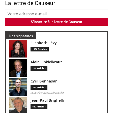
La lettre de Causeur
Nos signatures
Elisabeth Lévy
1190 Articles
Alain Finkielkraut
202 Articles
Cyril Bennasar
231 Articles
https://bennasarlaffranchi.fr
Jean-Paul Brighelli
817 Articles