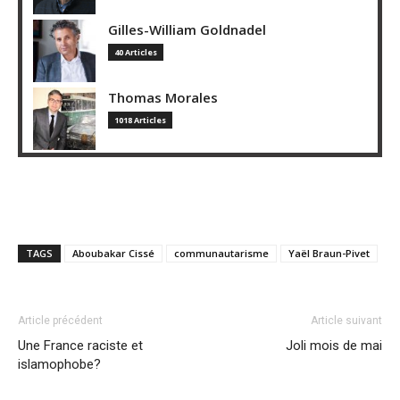
Gilles-William Goldnadel
40 Articles
Thomas Morales
1018 Articles
TAGS
Aboubakar Cissé
communautarisme
Yaël Braun-Pivet
Article précédent
Article suivant
Une France raciste et
Joli mois de mai
islamophobe?