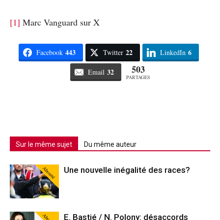
[1]
Marc Vanguard sur X
443
22
6
Facebook
Twitter
LinkedIn
503
32
Email
PARTAGES
Sur le même sujet
Du même auteur
Abonné
Une nouvelle inégalité des races?
Abonné
E. Bastié / N. Polony: désaccords