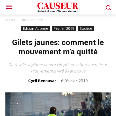
Accueil
Édition Abonné
Édition Abonné
Février 2019
Société
Gilets jaunes: comment le
mouvement m’a quitté
De révolte légitime contre l'impôt et la bureaucratie, le
mouvement a viré à l'anarchie
Cyril Bennasar
-
6 février 2019