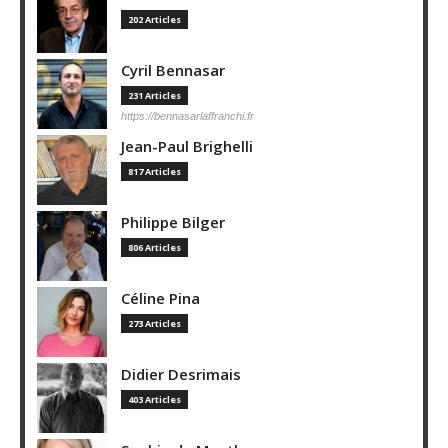
202 Articles
Cyril Bennasar
231 Articles
https://bennasarlaffranchi.fr
Jean-Paul Brighelli
817 Articles
Philippe Bilger
806 Articles
Céline Pina
273 Articles
Didier Desrimais
403 Articles