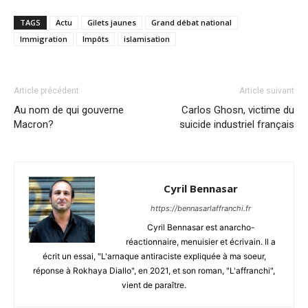
TAGS
Actu
Gilets jaunes
Grand débat national
Immigration
Impôts
islamisation
Article précédent
Article suivant
Au nom de qui gouverne
Carlos Ghosn, victime du
Macron?
suicide industriel français
Cyril Bennasar
https://bennasarlaffranchi.fr
Cyril Bennasar est anarcho-
réactionnaire, menuisier et écrivain. Il a
écrit un essai, "L'arnaque antiraciste expliquée à ma soeur,
réponse à Rokhaya Diallo", en 2021, et son roman, "L'affranchi",
vient de paraître.