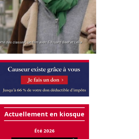
utte des classes", un film avec Edouard Baer et LeÎla
i.
Actuellement en kiosque
Été 2026