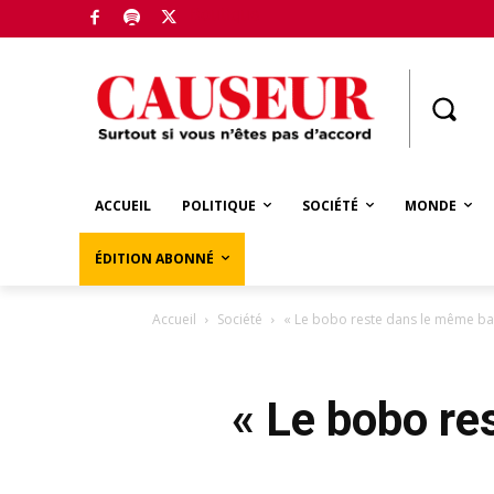
Boutique
ACCUEIL
POLITIQUE
SOCIÉTÉ
MONDE
ÉDITION ABONNÉ
Accueil
Société
« Le bobo reste dans le même bat
« Le bobo re