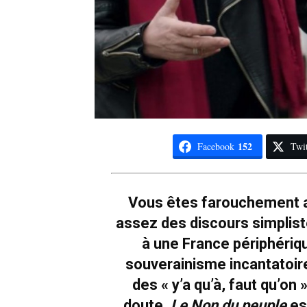
152
Facebook
Twit
Vous êtes farouchement a
assez des discours simplist
à une France périphériq
souverainisme incantatoire
des « y’a qu’à, faut qu’on
doute,
Le Non du peuple
est