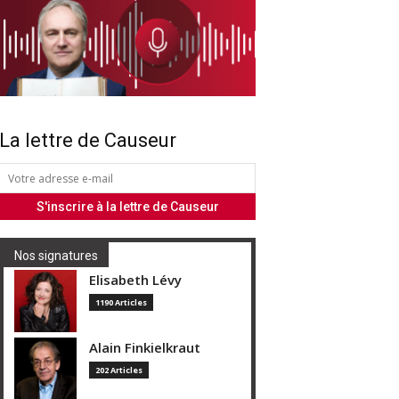
La lettre de Causeur
Nos signatures
Elisabeth Lévy
1190 Articles
Alain Finkielkraut
202 Articles