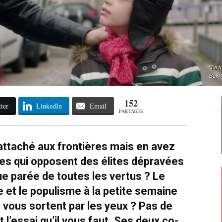
"La l
Bekht
152
ter
LinkedIn
Email
PARTAGES
ttaché aux frontières mais en avez
es qui opposent des élites dépravées
ue parée de toutes les vertus ? Le
 et le populisme à la petite semaine
 » vous sortent par les yeux ? Pas de
 l’essai qu’il vous faut. Ses deux co-