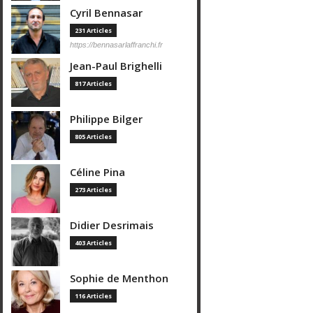
Cyril Bennasar
231 Articles
https://bennasarlaffranchi.fr
Jean-Paul Brighelli
817 Articles
Philippe Bilger
805 Articles
Céline Pina
273 Articles
Didier Desrimais
403 Articles
Sophie de Menthon
116 Articles