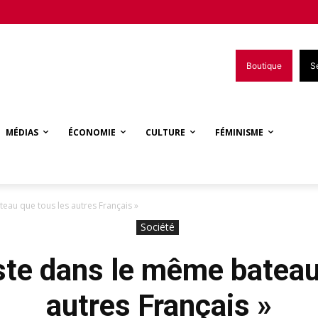
Boutique
S
MÉDIAS
ÉCONOMIE
CULTURE
FÉMINISME
eau que tous les autres Français »
Société
ste dans le même bateau
autres Français »