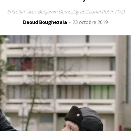
Entretien avec Benjamin Demeslay et Gabriel Robin (1/2)
Daoud Boughezala
-
23 octobre 2019