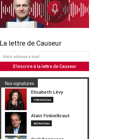
La lettre de Causeur
Nos signatures
Elisabeth Lévy
1190 Articles
Alain Finkielkraut
202 Articles