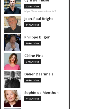
Cyril Bennasar
231 Articles
https://bennasarlaffranchi.fr
Jean-Paul Brighelli
817 Articles
Philippe Bilger
806 Articles
Céline Pina
273 Articles
Didier Desrimais
404 Articles
Sophie de Menthon
116 Articles