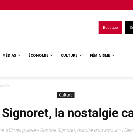
Boutique
S
MÉDIAS
ÉCONOMIE
CULTURE
FÉMINISME
marade
Culture
Signoret, la nostalgie 
ne d’Orves publie « Simone Signoret, histoire d’un amour » (Cal