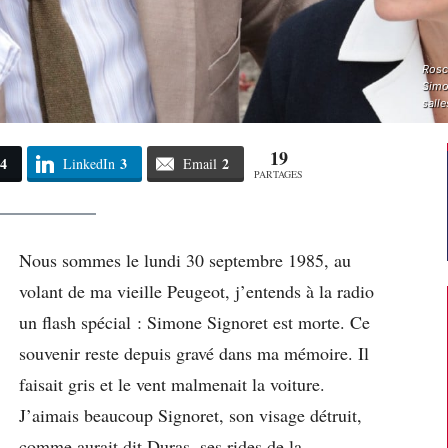
Rosc
Simon
salle
19
4
3
2
LinkedIn
Email
PARTAGES
Nous sommes le lundi 30 septembre 1985, au
volant de ma vieille Peugeot, j’entends à la radio
un flash spécial : Simone Signoret est morte. Ce
souvenir reste depuis gravé dans ma mémoire. Il
faisait gris et le vent malmenait la voiture.
J’aimais beaucoup Signoret, son visage détruit,
comme aurait dit Duras, ses rides de la