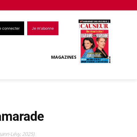
e connecter
Je m'abonne
MAGAZINES
camarade
mann-Lévy, 2025).