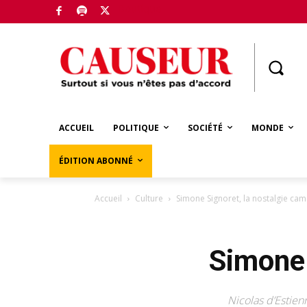
Boutique
ACCUEIL
POLITIQUE
SOCIÉTÉ
MONDE
ÉDITION ABONNÉ
Accueil
Culture
Simone Signoret, la nostalgie ca
Simone 
Nicolas d’Estien