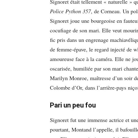
Signoret était tellement « naturelle » 
Police Python 357
, de Corneau. Un pola
Signoret joue une bourgeoise en fauteuil
cocufiage de son mari. Elle veut mourir
fic pris dans un engrenage machiavélique
de femme-épave, le regard injecté de w
amoureuse face à la caméra. Elle ne jou
oscarisée, humiliée par son mari chanteu
Marilyn Monroe, maîtresse d’un soir de 
Colombe d’Or, dans l’arrière-pays niçoi
Pari un peu fou
Signoret fut une immense actrice et u
pourtant, Montand l’appelle, il bafouil