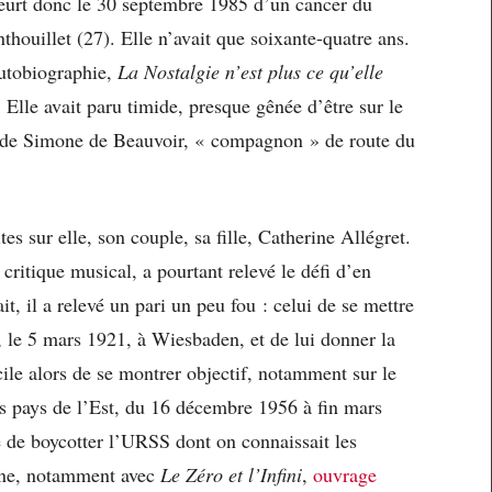
e meurt donc le 30 septembre 1985 d’un cancer du
houillet (27). Elle n’avait que soixante-quatre ans.
autobiographie,
La Nostalgie n’est plus ce qu’elle
. Elle avait paru timide, presque gênée d’être sur le
 et de Simone de Beauvoir, « compagnon » de route du
s sur elle, son couple, sa fille, Catherine Allégret.
critique musical, a pourtant relevé le défi d’en
it, il a relevé un pari un peu fou : celui de se mettre
le 5 mars 1921, à Wiesbaden, et de lui donner la
icile alors de se montrer objectif, notamment sur le
es pays de l’Est, du 16 décembre 1956 à fin mars
é de boycotter l’URSS dont on connaissait les
ine, notamment avec
Le Zéro et l’Infini
,
ouvrage