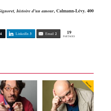
, Calmann-Lévy. 400
ignoret, histoire d’un amour
19
4
3
2
LinkedIn
Email
PARTAGES
Abonné