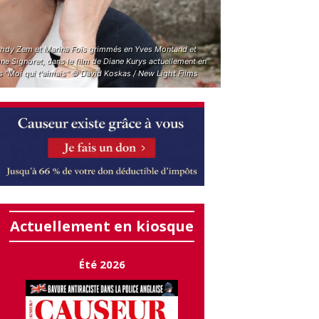
hdy Zem et Marina Foïs grimmés en Yves Montand et
e Signoret, dans le film de Diane Kurys actuellement en
s "Moi qui t'aimais" © David Koskas / New Light Films
Actuellement en kiosque
Été 2026