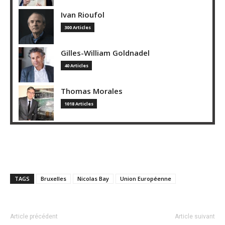
Ivan Rioufol
300 Articles
Gilles-William Goldnadel
40 Articles
Thomas Morales
1018 Articles
TAGS
Bruxelles
Nicolas Bay
Union Européenne
Article précédent
Article suivant