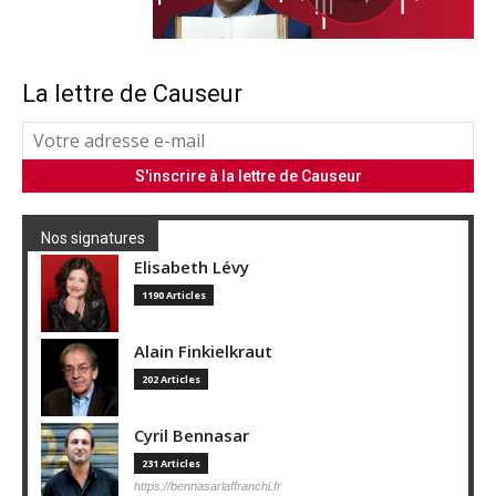
La lettre de Causeur
Nos signatures
Elisabeth Lévy
1190 Articles
Alain Finkielkraut
202 Articles
Cyril Bennasar
231 Articles
https://bennasarlaffranchi.fr