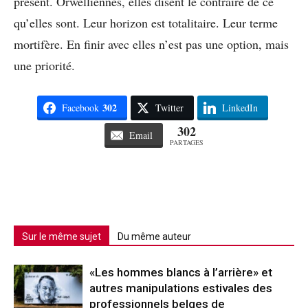
présent. Orwelliennes, elles disent le contraire de ce
qu’elles sont. Leur horizon est totalitaire. Leur terme
mortifère. En finir avec elles n’est pas une option, mais
une priorité.
302
Facebook
Twitter
LinkedIn
302
Email
PARTAGES
Sur le même sujet
Du même auteur
«Les hommes blancs à l’arrière» et
autres manipulations estivales des
professionnels belges de