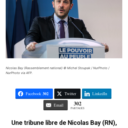
Nicolas Bay (Rassemblement national) © Michel Stoupak / NurPhoto /
NurPhoto via AFP.
302
Facebook
Twitter
LinkedIn
302
Email
PARTAGES
Une tribune libre de Nicolas Bay (RN),