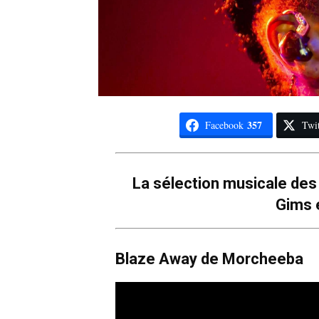
357
Facebook
Twit
La sélection musicale des
Gims e
Blaze Away de Morcheeba