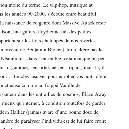
ation moite du terme. Le trip-hop, musique au
ns les années 90-2000, s’écoute entre beautiful
 la naissance de ce genre dont Massive Attack reste
aison, une guitare floydienne fait des petites
sportent sur les flots chaloupés de nos rêveries
morceau de Benjamin Biolay (sic) n’altère pas le
zen. Néanmoins, dans l’ensemble, cela manque un peu
us organique, sensoriel, aérien, tripant, mais là, il
tion… Boucles lascives pour enrober vos nuits d’été
et onctueuse comme un frappé Vanille de
esanteur dans les entrailles du cosmos, Blaze Away
s mieux qu’internet, à condition toutefois de garder
Edern Hallier (jamais avare d’une bonne dose de
manière de paralyser l’individu est de lui faire croire