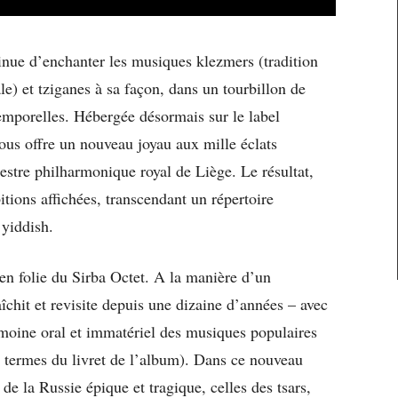
inue d’enchanter les musiques klezmers (tradition
le) et tziganes à sa façon, dans un tourbillon de
temporelles. Hébergée désormais sur le label
s offre un nouveau joyau aux mille éclats
hestre philharmonique royal de Liège. Le résultat,
bitions affichées, transcendant un répertoire
 yiddish.
n folie du Sirba Octet. A la manière d’un
îchit et revisite depuis une dizaine d’années – avec
moine oral et immatériel des musiques populaires
s termes du livret de l’album). Dans ce nouveau
de la Russie épique et tragique, celles des tsars,