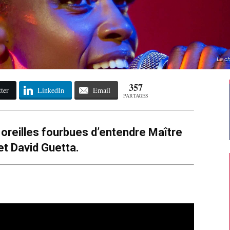
La c
357
ter
LinkedIn
Email
PARTAGES
 oreilles fourbues d’entendre Maître
t David Guetta.