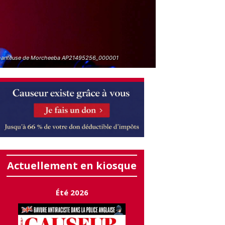
hanteuse de Morcheeba AP21495256_000001
Actuellement en kiosque
Été 2026