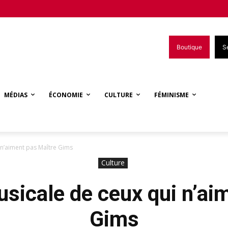
Boutique
S
MÉDIAS
ÉCONOMIE
CULTURE
FÉMINISME
 n’aiment pas Maître Gims
Culture
usicale de ceux qui n’ai
Gims