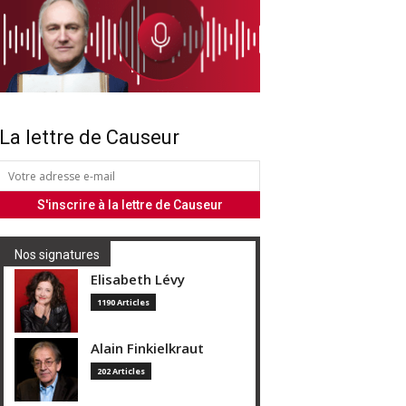
La lettre de Causeur
Nos signatures
Elisabeth Lévy
1190 Articles
Alain Finkielkraut
202 Articles