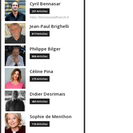
Cyril Bennasar
231 Articles
https://bennasarlaffranchi.fr
Jean-Paul Brighelli
817 Articles
Philippe Bilger
806 Articles
Céline Pina
273 Articles
Didier Desrimais
403 Articles
Sophie de Menthon
116 Articles