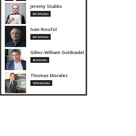
Jeremy Stubbs
351 Articles
Ivan Rioufol
301 Articles
Gilles-William Goldnadel
40 Articles
Thomas Morales
1018 Articles