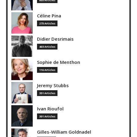
805 Articles
Céline Pina
273 Articles
Didier Desrimais
403 Articles
Sophie de Menthon
116 Articles
Jeremy Stubbs
351 Articles
Ivan Rioufol
301 Articles
Gilles-William Goldnadel