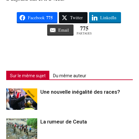
775
Facebook
Twitter
LinkedIn
775
Email
PARTAGES
Sur le même sujet
Du même auteur
Abonné
Une nouvelle inégalité des races?
La rumeur de Ceuta