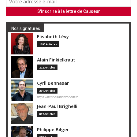
Nos signatures
Elisabeth Lévy
1190 Articles
Alain Finkielkraut
202 Articles
Cyril Bennasar
231 Articles
https://bennasarlaffranchi.fr
Jean-Paul Brighelli
817 Articles
Philippe Bilger