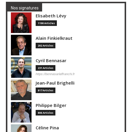
Nos signatures
Elisabeth Lévy
1190 Articles
Alain Finkielkraut
202 Articles
Cyril Bennasar
231 Articles
https://bennasarlaffranchi.fr
Jean-Paul Brighelli
817 Articles
Philippe Bilger
806 Articles
Céline Pina