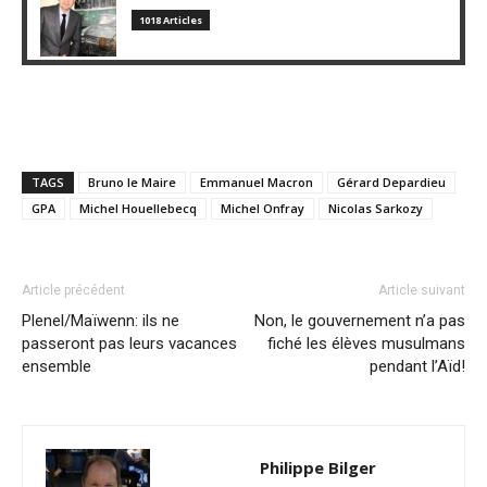
1018 Articles
TAGS
Bruno le Maire
Emmanuel Macron
Gérard Depardieu
GPA
Michel Houellebecq
Michel Onfray
Nicolas Sarkozy
Article précédent
Article suivant
Plenel/Maïwenn: ils ne
Non, le gouvernement n’a pas
passeront pas leurs vacances
fiché les élèves musulmans
ensemble
pendant l’Aïd!
Philippe Bilger