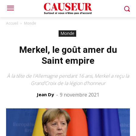
Accueil
Monde
Monde
Merkel, le goût amer du
Saint empire
À la tête de l'Allemagne pendant 16 ans, Merkel a reçu la
Grand’Croix de la légion d’honneur
Jean Dy
-
9 novembre 2021