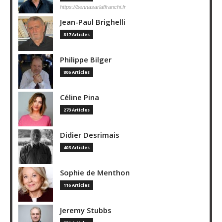
https://bennasarlaffranchi.fr
Jean-Paul Brighelli
817 Articles
Philippe Bilger
806 Articles
Céline Pina
273 Articles
Didier Desrimais
403 Articles
Sophie de Menthon
116 Articles
Jeremy Stubbs