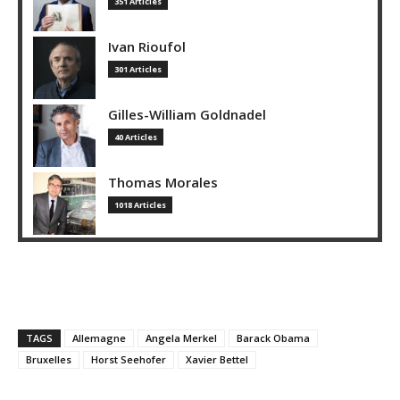
351 Articles
Ivan Rioufol
301 Articles
Gilles-William Goldnadel
40 Articles
Thomas Morales
1018 Articles
TAGS
Allemagne
Angela Merkel
Barack Obama
Bruxelles
Horst Seehofer
Xavier Bettel