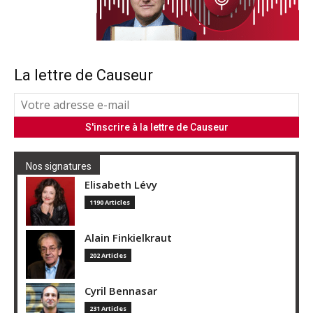
La lettre de Causeur
Nos signatures
Elisabeth Lévy
1190 Articles
Alain Finkielkraut
202 Articles
Cyril Bennasar
231 Articles