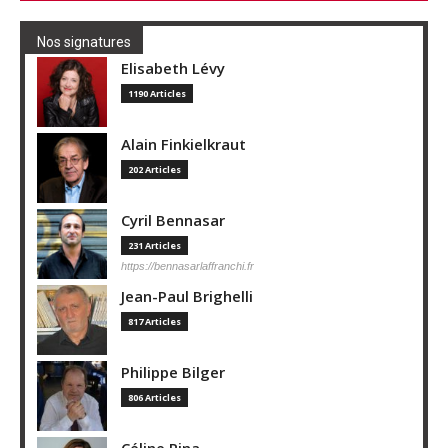
Nos signatures
Elisabeth Lévy
1190 Articles
Alain Finkielkraut
202 Articles
Cyril Bennasar
231 Articles
https://bennasarlaffranchi.fr
Jean-Paul Brighelli
817 Articles
Philippe Bilger
806 Articles