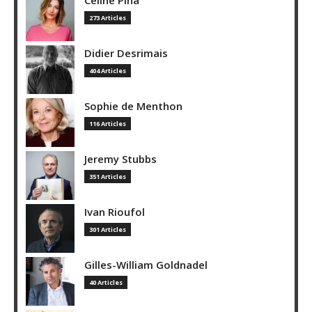
Céline Pina
273 Articles
Didier Desrimais
404 Articles
Sophie de Menthon
116 Articles
Jeremy Stubbs
351 Articles
Ivan Rioufol
301 Articles
Gilles-William Goldnadel
40 Articles