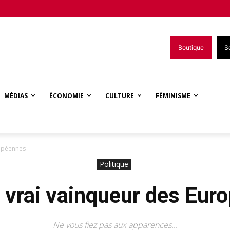
Boutique
S
MÉDIAS
ÉCONOMIE
CULTURE
FÉMINISME
ropéennes
Politique
 vrai vainqueur des Eur
Ne vous fiez pas aux apparences...