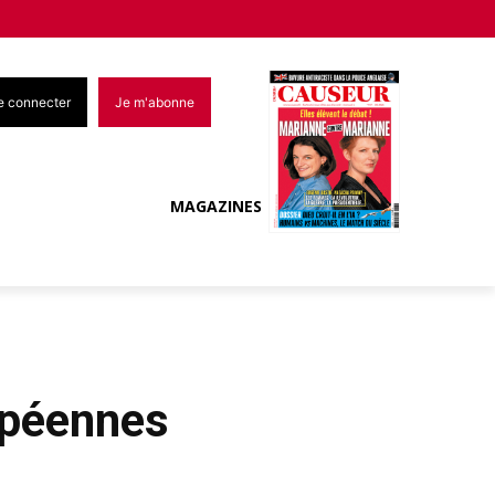
e connecter
Je m'abonne
MAGAZINES
opéennes