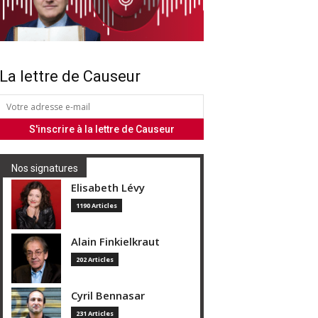
La lettre de Causeur
Nos signatures
Elisabeth Lévy
1190 Articles
Alain Finkielkraut
202 Articles
Cyril Bennasar
231 Articles