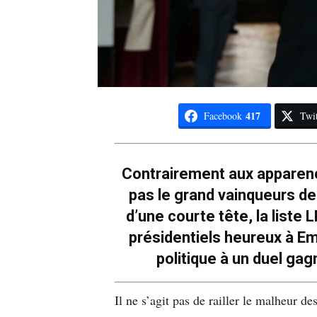
417
Facebook
Twit
Contrairement aux apparenc
pas le grand vainqueurs d
d’une courte tête, la list
présidentiels heureux à Em
politique à un duel ga
Il ne s’agit pas de railler le malheur d