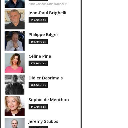
https://bennasarlaffranchi.fr
Jean-Paul Brighelli
817 Articles
Philippe Bilger
805 Articles
Céline Pina
273 Articles
Didier Desrimais
403 Articles
Sophie de Menthon
116 Articles
Jeremy Stubbs