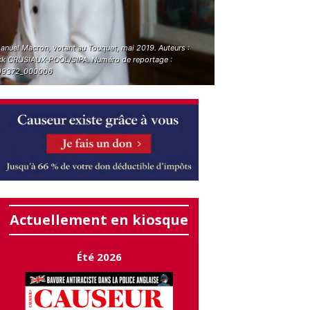
nuel Macron, votant au Touquet, mai 2019. Auteurs :
ck CRUSIAUX-POOL/SIPA. Numéro de reportage :
09372_000006
Actuellement en kiosque
Été 2026