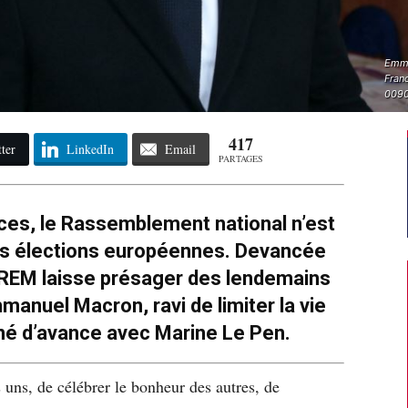
Emma
Fran
009
417
ter
LinkedIn
Email
PARTAGES
es, le Rassemblement national n’est
es élections européennes. Devancée
e LREM laisse présager des lendemains
manuel Macron, ravi de limiter la vie
gné d’avance avec Marine Le Pen.
es uns, de célébrer le bonheur des autres, de