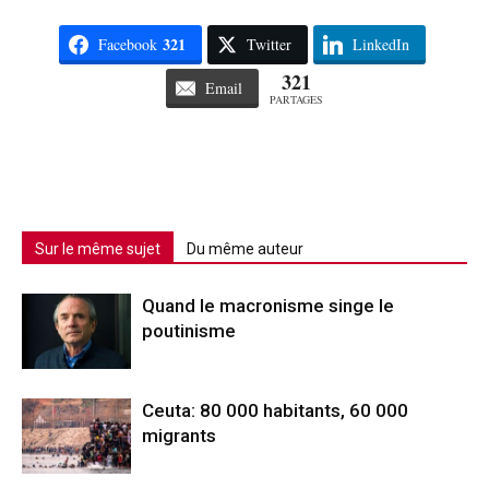
321
Facebook
Twitter
LinkedIn
321
Email
PARTAGES
Sur le même sujet
Du même auteur
Quand le macronisme singe le
poutinisme
Ceuta: 80 000 habitants, 60 000
migrants