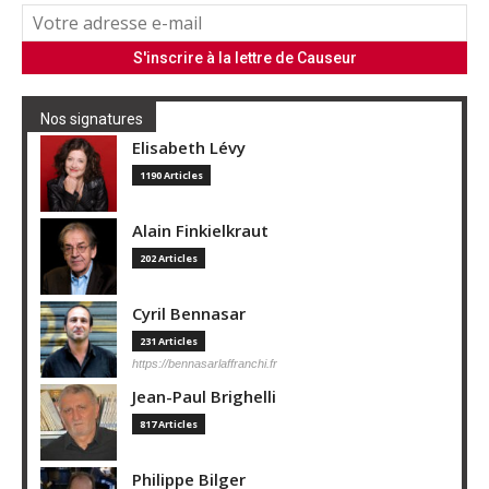
Nos signatures
Elisabeth Lévy
1190 Articles
Alain Finkielkraut
202 Articles
Cyril Bennasar
231 Articles
https://bennasarlaffranchi.fr
Jean-Paul Brighelli
817 Articles
Philippe Bilger