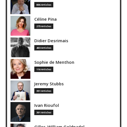
806 Articles
Céline Pina
273 Articles
Didier Desrimais
403 Articles
Sophie de Menthon
116 Articles
Jeremy Stubbs
351 Articles
Ivan Rioufol
301 Articles
Gilles-William Goldnadel