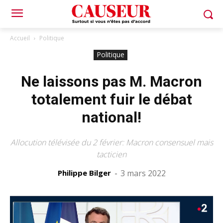
Accueil
Politique
Politique
Ne laissons pas M. Macron
totalement fuir le débat
national!
Allocution télévisée du 2 février: Macron consensuel mais
tacticien
Philippe Bilger
-
3 mars 2022