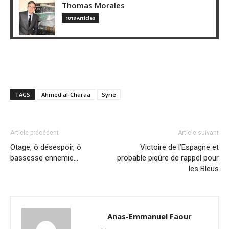
Thomas Morales
1018 Articles
TAGS
Ahmed al-Charaa
Syrie
Article précédent
Article suivant
Otage, ô désespoir, ô
Victoire de l’Espagne et
bassesse ennemie…
probable piqûre de rappel pour
les Bleus
Anas-Emmanuel Faour