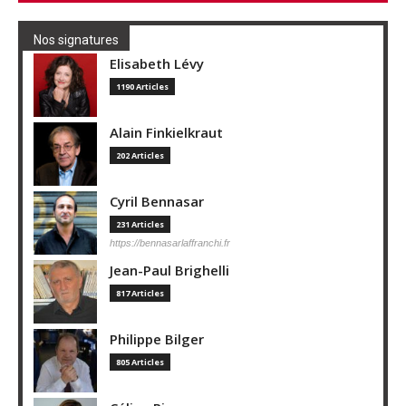
Nos signatures
Elisabeth Lévy
1190 Articles
Alain Finkielkraut
202 Articles
Cyril Bennasar
231 Articles
https://bennasarlaffranchi.fr
Jean-Paul Brighelli
817 Articles
Philippe Bilger
805 Articles