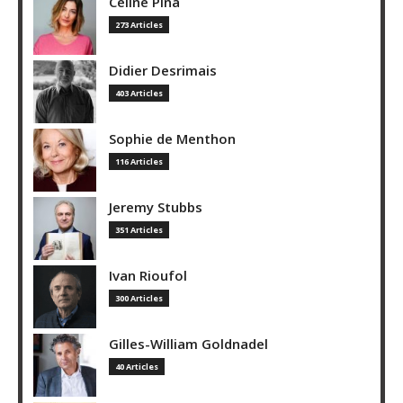
Céline Pina
273 Articles
Didier Desrimais
403 Articles
Sophie de Menthon
116 Articles
Jeremy Stubbs
351 Articles
Ivan Rioufol
300 Articles
Gilles-William Goldnadel
40 Articles