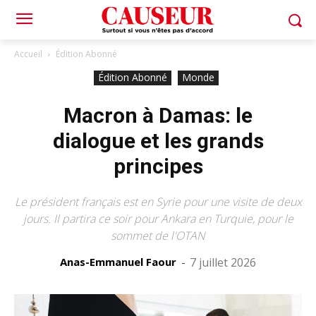
Accueil
Édition Abonné
Édition Abonné
Monde
Macron à Damas: le
dialogue et les grands
principes
Le président français est en Syrie pour une visite de deux
jours. Il partira ce soir pour Ankara en Turquie, pour le
sommet de l'OTAN
Anas-Emmanuel Faour
-
7 juillet 2026