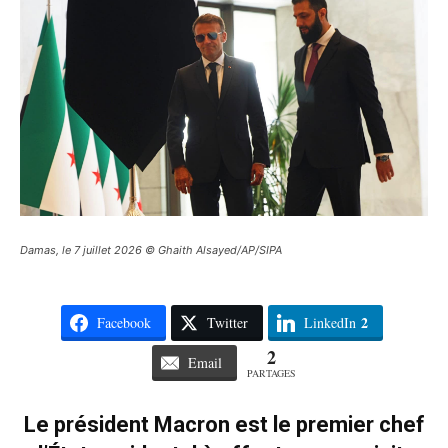
Damas, le 7 juillet 2026 © Ghaith Alsayed/AP/SIPA
2
Facebook
Twitter
LinkedIn
2
Email
PARTAGES
Le président Macron est le premier chef