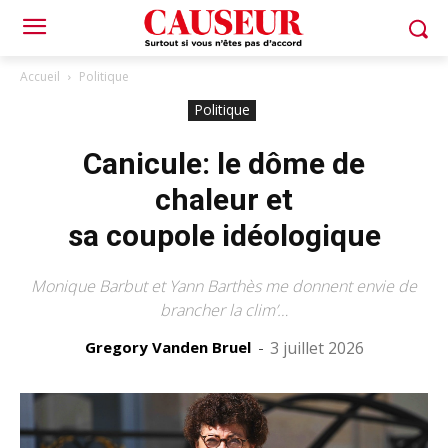
Accueil
Politique
Politique
Canicule: le dôme de
chaleur et
sa coupole idéologique
Monique Barbut et Yann Barthès me donnent envie de
brancher la clim’…
Gregory Vanden Bruel
-
3 juillet 2026