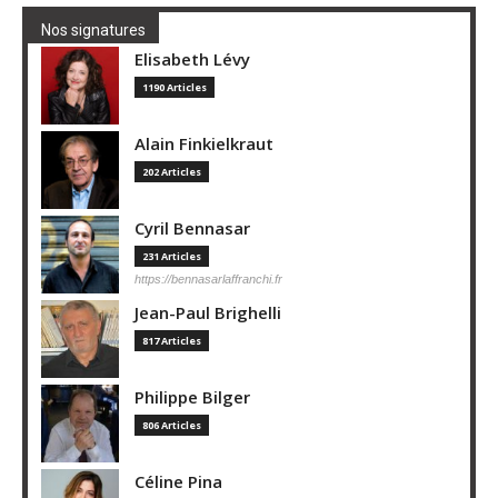
Nos signatures
Elisabeth Lévy
1190 Articles
Alain Finkielkraut
202 Articles
Cyril Bennasar
231 Articles
https://bennasarlaffranchi.fr
Jean-Paul Brighelli
817 Articles
Philippe Bilger
806 Articles
Céline Pina