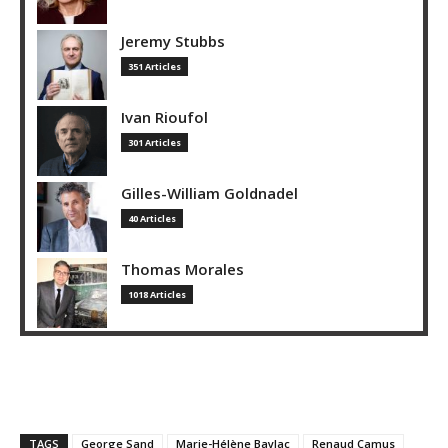
Jeremy Stubbs
351 Articles
Ivan Rioufol
301 Articles
Gilles-William Goldnadel
40 Articles
Thomas Morales
1018 Articles
TAGS
George Sand
Marie-Hélène Baylac
Renaud Camus