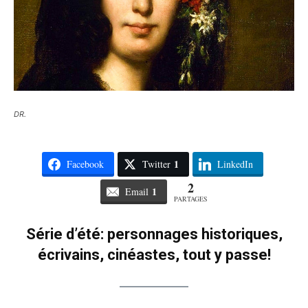
DR.
1
Facebook
Twitter
LinkedIn
2
1
Email
PARTAGES
Série d’été: personnages historiques,
écrivains, cinéastes, tout y passe!