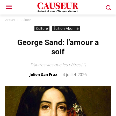
Accueil
Culture
Culture
Édition Abonné
George Sand: l’amour a
soif
D’autres vies que les nôtres (1)
Julien San Frax
-
4 juillet 2026