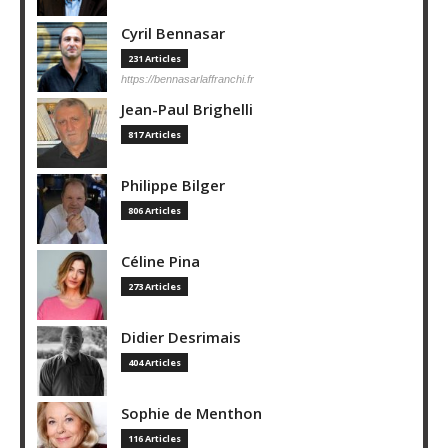
Cyril Bennasar
231 Articles
https://bennasarlaffranchi.fr
Jean-Paul Brighelli
817 Articles
Philippe Bilger
806 Articles
Céline Pina
273 Articles
Didier Desrimais
404 Articles
Sophie de Menthon
116 Articles