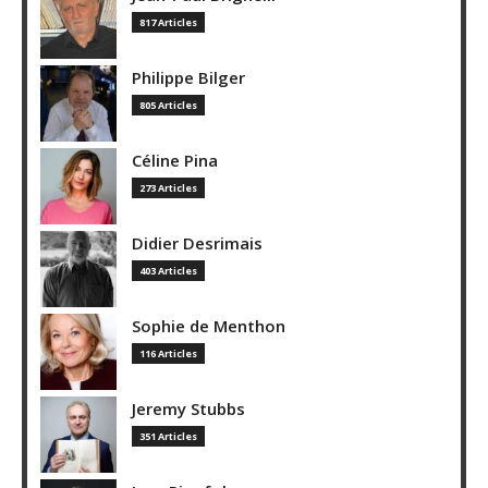
817 Articles
Philippe Bilger
805 Articles
Céline Pina
273 Articles
Didier Desrimais
403 Articles
Sophie de Menthon
116 Articles
Jeremy Stubbs
351 Articles