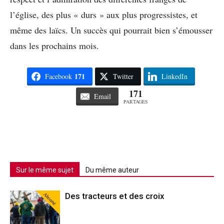
l’église, des plus « durs » aux plus progressistes, et
même des laïcs. Un succès qui pourrait bien s’émousser
dans les prochains mois.
171
Facebook
Twitter
LinkedIn
171
Email
PARTAGES
Sur le même sujet
Du même auteur
Abonné
Des tracteurs et des croix