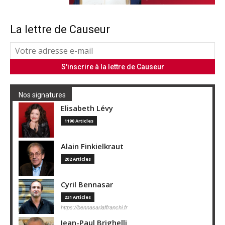
La lettre de Causeur
Nos signatures
Elisabeth Lévy
1190 Articles
Alain Finkielkraut
202 Articles
Cyril Bennasar
231 Articles
https://bennasarlaffranchi.fr
Jean-Paul Brighelli