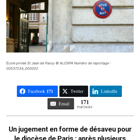
École privée St Jean de Passy © ALI/SIPA Numéro de reportage :
00537234_000002
171
Facebook
Twitter
LinkedIn
171
Email
PARTAGES
Un jugement en forme de désaveu pour
le diocèse de Paris : après plusieurs