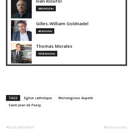
Ivan Rioufol
300 Articles
Gilles-William Goldnadel
40 Articles
Thomas Morales
1018 Articles
TAGS
Eglise catholique
Monseigneur Aupetit
Saint-Jean de Passy
Article précédent
Article suivant