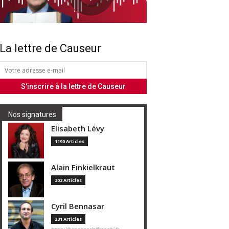
La lettre de Causeur
Nos signatures
Elisabeth Lévy
1190 Articles
Alain Finkielkraut
202 Articles
Cyril Bennasar
231 Articles