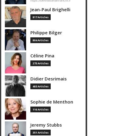
https://bennasarlaffranchi.fr
Jean-Paul Brighelli
817 Articles
Philippe Bilger
804 Articles
Céline Pina
273 Articles
Didier Desrimais
403 Articles
Sophie de Menthon
116 Articles
Jeremy Stubbs
351 Articles