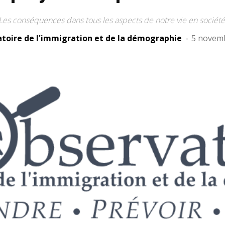
Les conséquences dans tous les aspects de notre vie en société
toire de l'immigration et de la démographie
-
5 novem