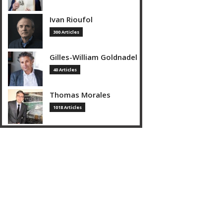
Ivan Rioufol
300 Articles
Gilles-William Goldnadel
40 Articles
Thomas Morales
1018 Articles