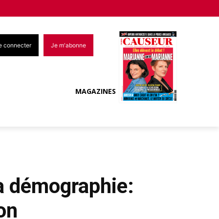
e connecter
Je m'abonne
MAGAZINES
la démographie:
ion