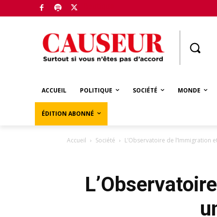
Boutique
ACCUEIL
POLITIQUE
SOCIÉTÉ
MONDE
ÉDITION ABONNÉ
Accueil
Société
L’Observatoire de l’Immigration e
L’Observatoire
un