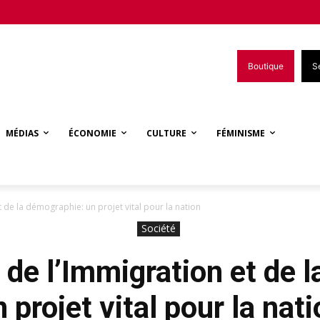
Boutique
S
MÉDIAS
ÉCONOMIE
CULTURE
FÉMINISME
t de la démographie: un projet vital pour la nation
Société
 de l’Immigration et de 
 projet vital pour la nat