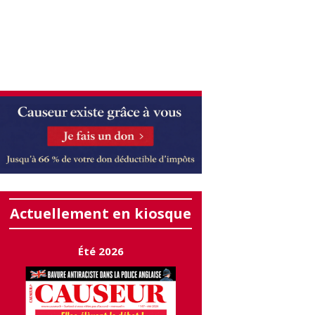
Actuellement en kiosque
Été 2026