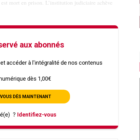
 est mort en prison. L’institution judiciaire achève
éservé aux abonnés
le et accéder à l'intégralité de nos contenus
numérique dès 1,00€
VOUS DÈS MAINTENANT
né(e)
?
Identifiez-vous