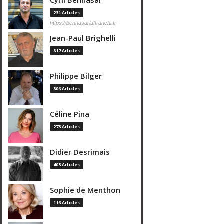
Cyril Bennasar
231 Articles
https://bennasarlaffranchi.fr
Jean-Paul Brighelli
817 Articles
Philippe Bilger
806 Articles
Céline Pina
273 Articles
Didier Desrimais
403 Articles
Sophie de Menthon
116 Articles