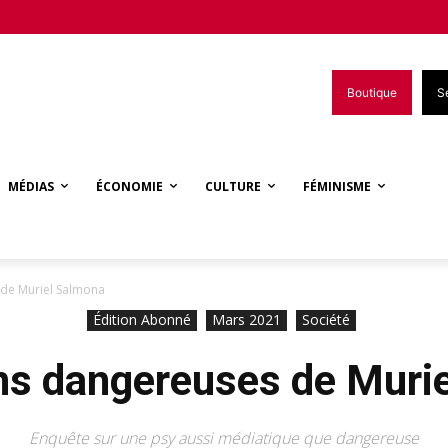
Boutique
S
MÉDIAS
ÉCONOMIE
CULTURE
FÉMINISME
 de Muriel Salmona
Édition Abonné
Mars 2021
Société
ons dangereuses de Muri
Enquête sur une psy aussi médiatique que dangereuse