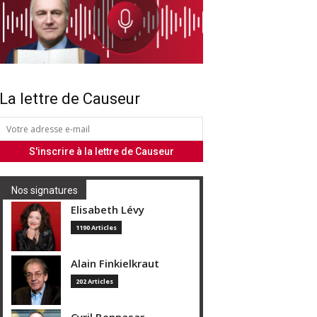
La lettre de Causeur
Nos signatures
Elisabeth Lévy
1190 Articles
Alain Finkielkraut
202 Articles