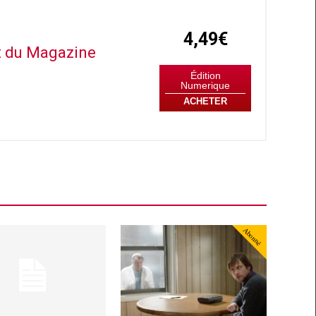
4,49€
it du Magazine
Édition
Numerique
ACHETER
Abonné