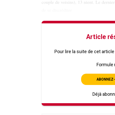
couple de voisins), 13 nient. Le dernier
de se discréditer
Article r
Pour lire la suite de cet artic
Formule 
ABONNEZ-
Déjà abon