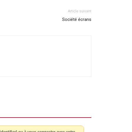
Article suivant
Société écrans
dentifier) ou à vous connecter avec votre