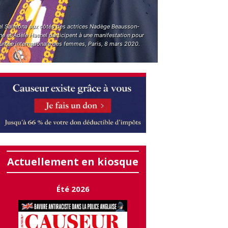
el Salmona aux côtés des actrices Nadège Beausson-
e et Adèle Haenel participent à une manifestation pour
ournée internationale des femmes, Paris, 8 mars 2020.
Actuellement en kiosque
Été 2026