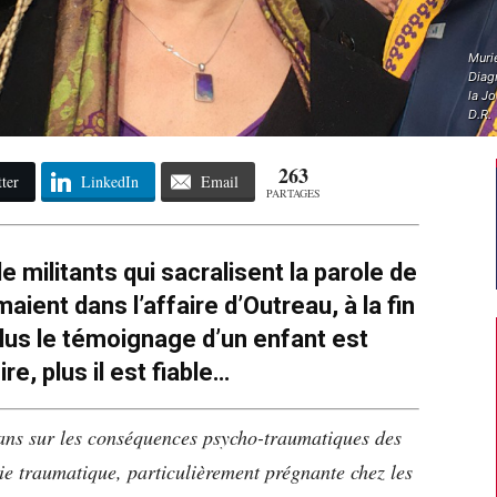
Muri
Diagn
la J
D.R.
263
ter
LinkedIn
Email
PARTAGES
 militants qui sacralisent la parole de
aient dans l’affaire d’Outreau, à la fin
us le témoignage d’un enfant est
re, plus il est fiable…
 ans sur les conséquences psycho-traumatiques des
ie traumatique, particulièrement prégnante chez les