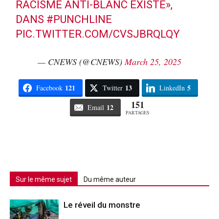
RACISME ANTI-BLANC EXISTE»,
DANS
#PUNCHLINE
PIC.TWITTER.COM/CVSJBRQLQY
— CNEWS (@CNEWS)
March 25, 2025
121
13
5
Facebook
Twitter
LinkedIn
151
12
Email
PARTAGES
Sur le même sujet
Du même auteur
Le réveil du monstre