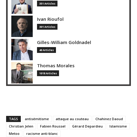
351 Articles
Ivan Rioufol
301 Articles
Gilles-William Goldnadel
40 Articles
Thomas Morales
1018 Articles
TAGS
antisémitisme
attaque au couteau
Chahinez Daoud
Christian Jelen
Fabien Roussel
Gérard Depardieu
Islamisme
Metoo
racisme anti-blanc