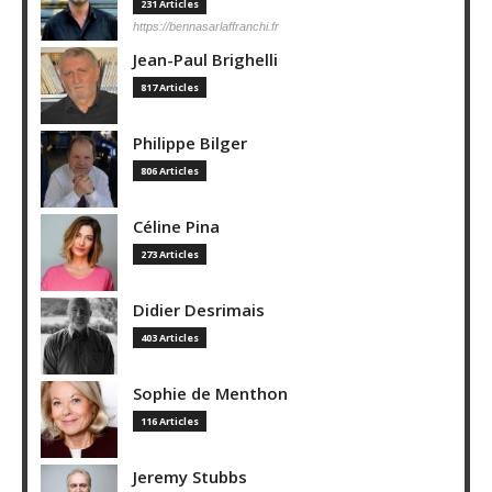
231 Articles
https://bennasarlaffranchi.fr
Jean-Paul Brighelli
817 Articles
Philippe Bilger
806 Articles
Céline Pina
273 Articles
Didier Desrimais
403 Articles
Sophie de Menthon
116 Articles
Jeremy Stubbs