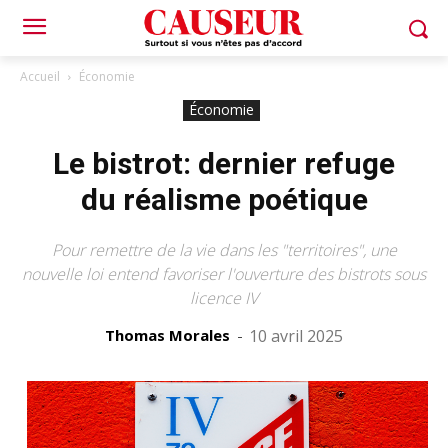
Accueil
Économie
Économie
Le bistrot: dernier refuge
du réalisme poétique
Pour remettre de la vie dans les "territoires", une
nouvelle loi entend favoriser l'ouverture des bistrots sous
licence IV
Thomas Morales
-
10 avril 2025