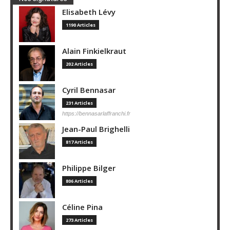
Elisabeth Lévy
1190 Articles
Alain Finkielkraut
202 Articles
Cyril Bennasar
231 Articles
https://bennasarlaffranchi.fr
Jean-Paul Brighelli
817 Articles
Philippe Bilger
806 Articles
Céline Pina
273 Articles