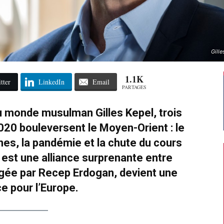
Gill
1.1K
tter
LinkedIn
Email
PARTAGES
du monde musulman Gilles Kepel, trois
0 bouleversent le Moyen-Orient : le
nes, la pandémie et la chute du cours
n est une alliance surprenante entre
irigée par Recep Erdogan, devient une
 pour l’Europe.