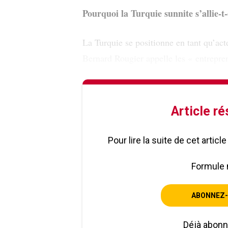
Pourquoi la Turquie sunnite s’allie-t-e
La Turquie se positionne en tant qu’act
Bernard Rougier appelle les « entrepre
Article r
Pour lire la suite de cet artic
Formule 
ABONNEZ-
Déjà abon