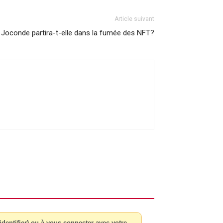
Article suivant
 Joconde partira-t-elle dans la fumée des NFT?
dentifier) ou à vous connecter avec votre