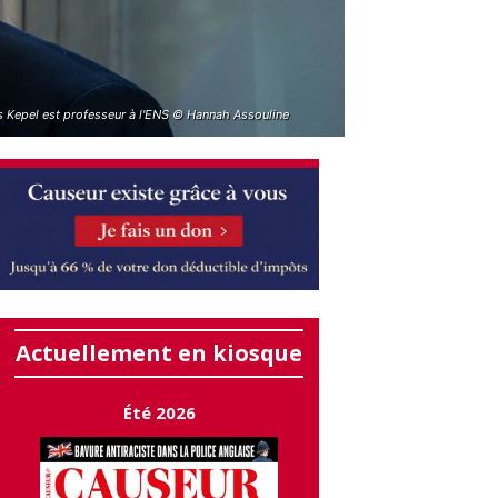
es Kepel est professeur à l'ENS © Hannah Assouline
Actuellement en kiosque
Été 2026