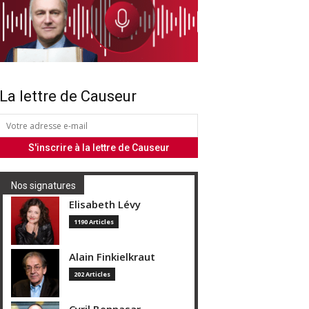
La lettre de Causeur
Nos signatures
Elisabeth Lévy
1190 Articles
Alain Finkielkraut
202 Articles