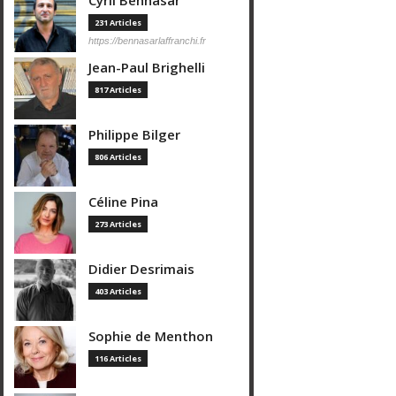
Cyril Bennasar
231 Articles
https://bennasarlaffranchi.fr
Jean-Paul Brighelli
817 Articles
Philippe Bilger
806 Articles
Céline Pina
273 Articles
Didier Desrimais
403 Articles
Sophie de Menthon
116 Articles