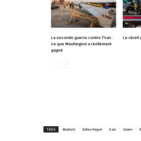
La seconde guerre contre l’Iran :
Le réveil
ce que Washington a réellement
gagné
TAGS
Atatürk
Gilles Kepel
Iran
Islam