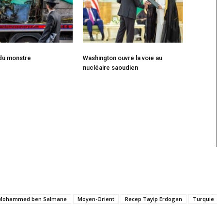
 du monstre
Washington ouvre la voie au
nucléaire saoudien
Mohammed ben Salmane
Moyen-Orient
Recep Tayip Erdogan
Turquie