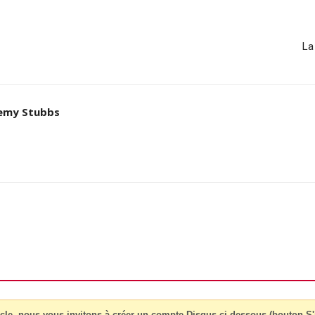
La
remy Stubbs
cle, nous vous invitons à créer un compte Disqus ci-dessous (bouton S'i