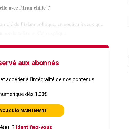
lle avec l’Iran chiite ?
eur clé de l’islam politique, en soutien à ceux que
neurs de colère ». Cela explique
éservé aux abonnés
le et accéder à l'intégralité de nos contenus
numérique dès 1,00€
VOUS DÈS MAINTENANT
né(e)
?
Identifiez-vous