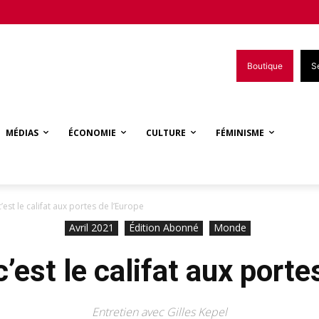
Boutique
S
MÉDIAS
ÉCONOMIE
CULTURE
FÉMINISME
’est le califat aux portes de l’Europe
Avril 2021
Édition Abonné
Monde
c’est le califat aux porte
Entretien avec Gilles Kepel